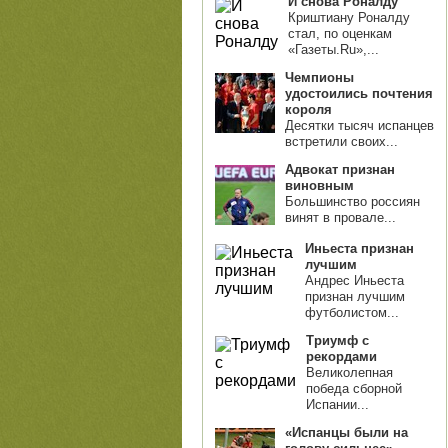
И снова Роналду
Криштиану Роналду
стал, по оценкам
«Газеты.Ru»,...
Чемпионы
удостоились почтения
короля
Десятки тысяч испанцев
встретили своих...
Адвокат признан
виновным
Большинство россиян
винят в провале...
Иньеста признан
лучшим
Андрес Иньеста
признан лучшим
футболистом...
Триумф с
рекордами
Великолепная
победа сборной
Испании...
«Испанцы были на