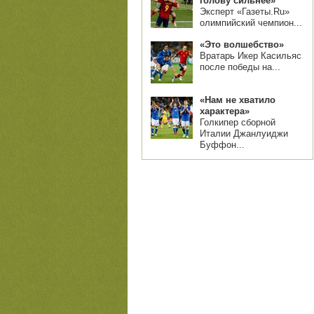
голову сильнее»
Эксперт «Газеты.Ru»
олимпийский чемпион...
«Это волшебство»
Вратарь Икер Касильяс
после победы на...
«Нам не хватило
характера»
Голкипер сборной
Италии Джанлуиджи
Буффон...