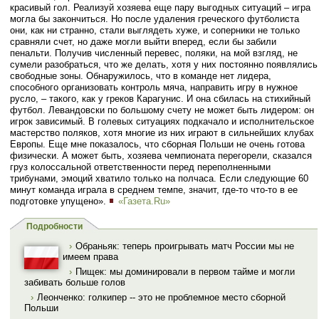
красивый гол. Реализуй хозяева еще пару выгодных ситуаций – игра
могла бы закончиться. Но после удаления греческого футболиста
они, как ни странно, стали выглядеть хуже, и соперники не только
сравняли счет, но даже могли выйти вперед, если бы забили
пенальти. Получив численный перевес, поляки, на мой взгляд, не
сумели разобраться, что же делать, хотя у них постоянно появлялись
свободные зоны. Обнаружилось, что в команде нет лидера,
способного организовать контроль мяча, направить игру в нужное
русло, – такого, как у греков Карагунис. И она сбилась на стихийный
футбол. Левандовски по большому счету не может быть лидером: он
игрок зависимый. В голевых ситуациях подкачало и исполнительское
мастерство поляков, хотя многие из них играют в сильнейших клубах
Европы. Еще мне показалось, что сборная Польши не очень готова
физически. А может быть, хозяева чемпионата перегорели, сказался
груз колоссальной ответственности перед переполненными
трибунами, эмоций хватило только на полчаса. Если следующие 60
минут команда играла в среднем темпе, значит, где-то что-то в ее
подготовке упущено».
«Газета.Ru»
Подробности
›
Обраньяк: теперь проигрывать матч России мы не
имеем права
›
Пищек: мы доминировали в первом тайме и могли
забивать больше голов
›
Леонченко: голкипер -- это не проблемное место сборной
Польши