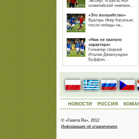
Эксперт «Газеты.Ru»
олимпийский чемпион...
«Это волшебство»
Вратарь Икер Касильяс
после победы на...
«Нам не хватило
характера»
Голкипер сборной
Италии Джанлуиджи
Буффон...
НОВОСТИ
РОССИЯ
КОМА
© «Газета.Ru», 2012
Информация об ограничениях