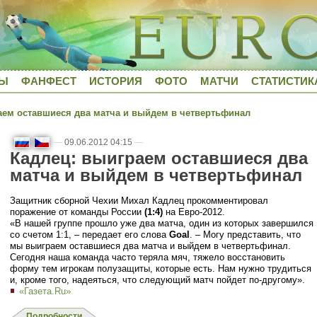
ДЫ
ФАНФЕСТ
ИСТОРИЯ
ФОТО
МАТЧИ
СТАТИСТИК
ем оставшиеся два матча и выйдем в четвертьфинал
—
09.06.2012 04:15
—
Кадлец: выиграем оставшиеся два
матча и выйдем в четвертьфинал
Защитник сборной Чехии Михал Кадлец прокомментировал
поражение от команды России
(1:4)
на Евро-2012.
«В нашей группе прошло уже два матча, один из которых завершился
со счетом 1:1, – передает его слова
Goal
. – Могу представить, что
мы выиграем оставшиеся два матча и выйдем в четвертьфинал.
Сегодня наша команда часто теряла мяч, тяжело восстановить
форму тем игрокам полузащиты, которые есть. Нам нужно трудиться
и, кроме того, надеяться, что следующий матч пойдет по-другому».
«Газета.Ru»
Подробности