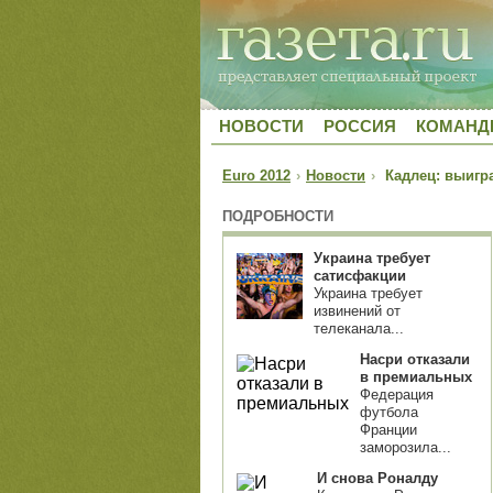
НОВОСТИ
РОССИЯ
КОМАН
Euro 2012
›
Новости
›
Кадлец: выигра
ПОДРОБНОСТИ
Украина требует
сатисфакции
Украина требует
извинений от
телеканала...
Насри отказали
в премиальных
Федерация
футбола
Франции
заморозила...
И снова Роналду