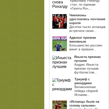
Криштиану Роналду
стал, по оценкам
«Газеты.Ru»,...
Чемпионы
удостоились почтения
короля
Десятки тысяч испанцев
встретили своих...
Адвокат признан
виновным
Большинство россиян
винят в провале...
Иньеста признан
лучшим
Андрес Иньеста
признан лучшим
футболистом...
Триумф с
рекордами
Великолепная
победа сборной
Испании...
«Испанцы были на
голову сильнее»