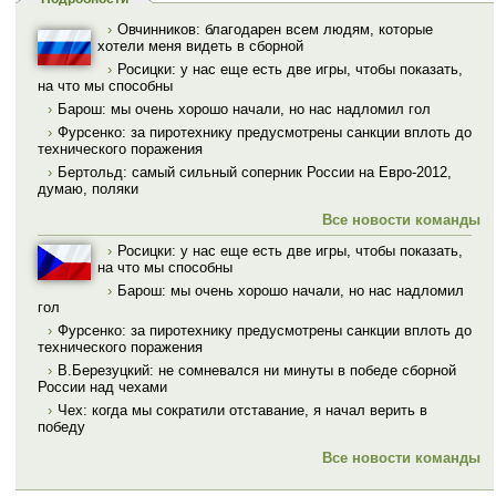
›
Овчинников: благодарен всем людям, которые
хотели меня видеть в сборной
›
Росицки: у нас еще есть две игры, чтобы показать,
на что мы способны
›
Барош: мы очень хорошо начали, но нас надломил гол
›
Фурсенко: за пиротехнику предусмотрены санкции вплоть до
технического поражения
›
Бертольд: самый сильный соперник России на Евро-2012,
думаю, поляки
Все новости команды
›
Росицки: у нас еще есть две игры, чтобы показать,
на что мы способны
›
Барош: мы очень хорошо начали, но нас надломил
гол
›
Фурсенко: за пиротехнику предусмотрены санкции вплоть до
технического поражения
›
В.Березуцкий: не сомневался ни минуты в победе сборной
России над чехами
›
Чех: когда мы сократили отставание, я начал верить в
победу
Все новости команды