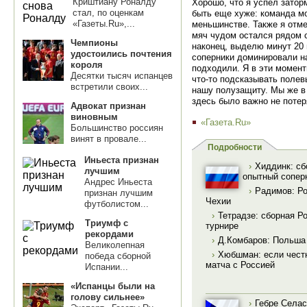
Криштиану Роналду
Хорошо, что я успел затор
стал, по оценкам
быть еще хуже: команда мо
«Газеты.Ru»,...
меньшинстве. Также я отме
мяч чудом остался рядом с
Чемпионы
наконец, выделю минут 20 
удостоились почтения
соперники доминировали на
короля
подходили. Я в эти момент
Десятки тысяч испанцев
что-то подсказывать полев
встретили своих...
нашу полузащиту. Мы же в 
здесь было важно не потер
Адвокат признан
виновным
«Газета.Ru»
Большинство россиян
винят в провале...
Подробности
Иньеста признан
›
Хиддинк: сб
лучшим
опытный сопер
Андрес Иньеста
›
Радимов: Ро
признан лучшим
Чехии
футболистом...
›
Тетрадзе: сборная Р
Триумф с
турнире
рекордами
›
Д.Комбаров: Польша 
Великолепная
›
Хюбшман: если честн
победа сборной
матча с Россией
Испании...
«Испанцы были на
голову сильнее»
›
Гебре Селас