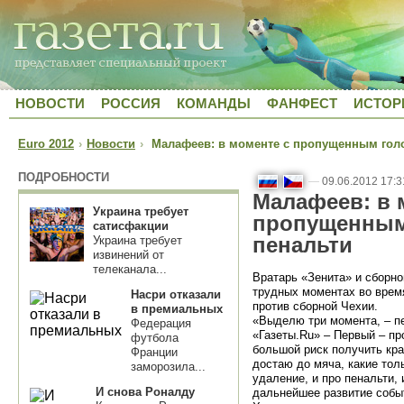
НОВОСТИ
РОССИЯ
КОМАНДЫ
ФАНФЕСТ
ИСТОР
Euro 2012
›
Новости
›
Малафеев: в моменте с пропущенным голо
ПОДРОБНОСТИ
—
09.06.2012 17:3
Малафеев: в 
Украина требует
пропущенным
сатисфакции
пенальти
Украина требует
извинений от
телеканала...
Вратарь «Зенита» и сборн
трудных моментах во врем
Насри отказали
против сборной Чехии.
в премиальных
«Выделю три момента, – п
Федерация
«Газеты.Ru» – Первый – п
футбола
большой риск получить крас
Франции
достаю до мяча, какие тол
заморозила...
удаление, и про пенальти, 
И снова Роналду
дальнейшее развитие собы