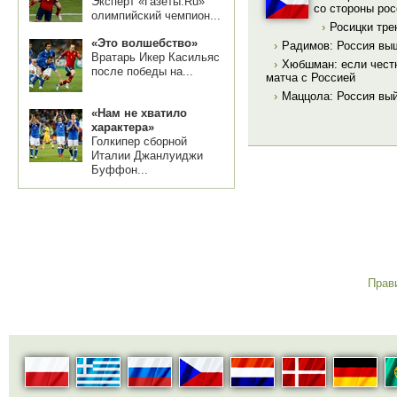
Эксперт «Газеты.Ru»
со стороны ро
олимпийский чемпион...
›
Росицки тре
«Это волшебство»
›
Радимов: Россия вы
Вратарь Икер Касильяс
›
Хюбшман: если честн
после победы на...
матча с Россией
›
Маццола: Россия вый
«Нам не хватило
характера»
Голкипер сборной
Италии Джанлуиджи
Буффон...
Прав