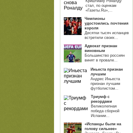
Криштиану Роналду
стал, по оценкам
«Газеты.Ru»,...
Чемпионы
удостоились почтения
короля
Десятки тысяч испанцев
встретили своих...
Адвокат признан
виновным
Большинство россиян
винят в провале...
Иньеста признан
лучшим
Андрес Иньеста
признан лучшим
футболистом...
Триумф с
рекордами
Великолепная
победа сборной
Испании...
«Испанцы были на
голову сильнее»