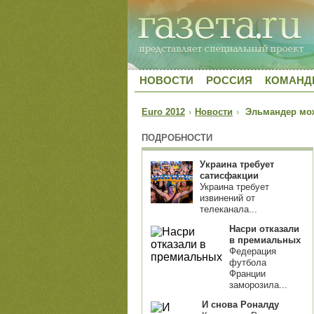
НОВОСТИ
РОССИЯ
КОМАН
Euro 2012
›
Новости
›
Эльмандер може
ПОДРОБНОСТИ
Украина требует
сатисфакции
Украина требует
извинений от
телеканала...
Насри отказали
в премиальных
Федерация
футбола
Франции
заморозила...
И снова Роналду