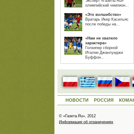
Эксперт «Газеты.Ru»
олимпийский чемпион...
«Это волшебство»
Вратарь Икер Касильяс
после победы на...
«Нам не хватило
характера»
Голкипер сборной
Италии Джанлуиджи
Буффон...
НОВОСТИ
РОССИЯ
КОМА
© «Газета.Ru», 2012
Информация об ограничениях