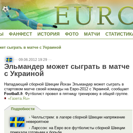
ДЫ
ФАНФЕСТ
ИСТОРИЯ
ФОТО
МАТЧИ
СТАТИСТИК
т сыграть в матче с Украиной
—
09.06.2012 19:29
—
Эльмандер может сыграть в матче
с Украиной
Нападающий сборной Швеции Йохан Эльмандер может сыграть в
стартовом матче своей команды на Евро-2012 с Украиной, сообщает
Football.f
r. Футболист провел в пятницу тренировку в общей группе.
«Газета.Ru»
Подробности
›
Челльстрем: в лагере сборной Швеции напряжение
невероятное
›
Ларссон: на Евро все футболисты сборной Швеции
приехали готовыми к борьбе