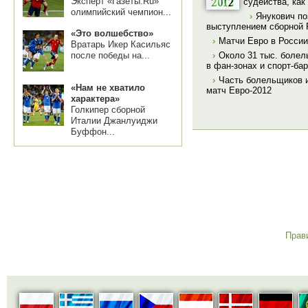
Эксперт «Газеты.Ru»
судейства, как
олимпийский чемпион...
›
Янукович п
выступлением сборной 
«Это волшебство»
›
Матчи Евро в России
Вратарь Икер Касильяс
›
Около 31 тыс. боле
после победы на...
в фан-зонах и спорт-ба
›
Часть болельщиков и
«Нам не хватило
матч Евро-2012
характера»
Голкипер сборной
Италии Джанлуиджи
Буффон...
Прав