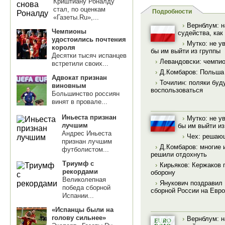
Криштиану Роналду
стал, по оценкам
Подробности
«Газеты.Ru»,...
›
Вернблум: н
Чемпионы
судейства, как
удостоились почтения
›
Мутко: не у
короля
бы им выйти из группы
Десятки тысяч испанцев
›
Левандовски: чемпио
встретили своих...
›
Д.Комбаров: Польша 
Адвокат признан
›
Точилин: поляки буд
виновным
воспользоваться
Большинство россиян
винят в провале...
Иньеста признан
›
Мутко: не у
лучшим
бы им выйти из
Андрес Иньеста
›
Чех: решающ
признан лучшим
›
Д.Комбаров: многие 
футболистом...
решили отдохнуть
Триумф с
›
Кирьяков: Кержаков 
рекордами
оборону
Великолепная
›
Янукович поздравил
победа сборной
сборной России на Евро
Испании...
«Испанцы были на
голову сильнее»
›
Вернблум: н