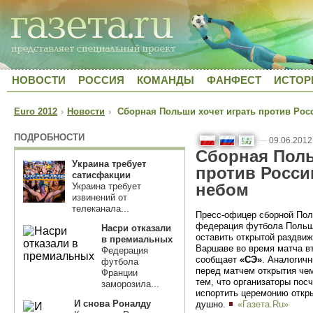
НОВОСТИ
РОССИЯ
КОМАНДЫ
ФАНФЕСТ
ИСТОР
Euro 2012
›
Новости
›
Сборная Польши хочет играть против Рос
ПОДРОБНОСТИ
—
09.06.2012
Сборная Поль
Украина требует
против Росси
сатисфакции
небом
Украина требует
извинений от
телеканала...
Пресс-офицер сборной По
федерация футбола Польш
Насри отказали
оставить открытой раздви
в премиальных
Варшаве во время матча вт
Федерация
сообщает
«СЭ»
. Аналогичн
футбола
перед матчем открытия чем
Франции
тем, что организаторы пос
заморозила...
испортить церемонию откры
И снова Роналду
душно.
«Газета.Ru»