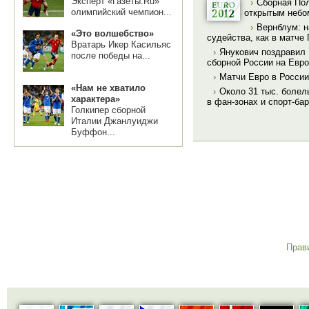
Эксперт «Газеты.Ru»
›
Сборная Пол
олимпийский чемпион...
открытым небо
›
Вернблум: н
«Это волшебство»
судейства, как в матче
Вратарь Икер Касильяс
›
Янукович поздравил
после победы на...
сборной России на Евро
›
Матчи Евро в России
«Нам не хватило
›
Около 31 тыс. боле
характера»
в фан-зонах и спорт-ба
Голкипер сборной
Италии Джанлуиджи
Буффон...
Прав