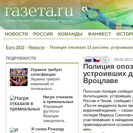
НОВОСТИ
РОССИЯ
КОМАНДЫ
ФАНФЕСТ
ИСТОР
Euro 2012
›
Новости
›
Полиция опознала 12 россиян, устроивших
ПОДРОБНОСТИ
—
09.06.2012
Полиция опоз
Украина требует
устроивших д
сатисфакции
Вроцлаве
Украина требует
извинений от
телеканала...
Польская полиция сообщила
болельщиков, устроивших 
Насри отказали
России и Чехии, сообщает
в премиальных
«После инцидента были пр
Федерация
видеонаблюдения, – сказа
футбола
полиции Мариуш Соколовск
Франции
участвовавших в нападени
заморозила...
правонарушители осознали 
И снова Роналду
них».