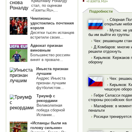
Криштиану Роналду
«Газета.Ru»
стал, по оценкам
«Газеты.Ru»,...
Подробности
Чемпионы
›
Сборная Пол
удостоились почтения
открытым небо
короля
›
Мутко: не у
Десятки тысяч испанцев
бы им выйти из группы
встретили своих...
›
Чех: решающим стане
Адвокат признан
›
Д.Комбаров: многие 
виновным
решили отдохнуть
Большинство россиян
›
Кирьяков: Кержаков 
винят в провале...
оборону
Иньеста признан
лучшим
Андрес Иньеста
›
Чех: решающ
признан лучшим
›
Кирьяков: К
футболистом...
чешскую оборо
›
Гебре Селасси подве
Триумф с
стороны российских бо
рекордами
Великолепная
›
Малафеев: в момент
победа сборной
пенальти
Испании...
›
Росицки тренируется
«Испанцы были на
голову сильнее»