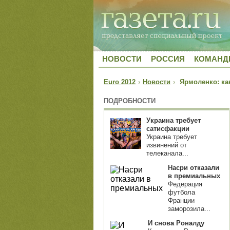
НОВОСТИ
РОССИЯ
КОМАН
Euro 2012
›
Новости
›
Ярмоленко: как
ПОДРОБНОСТИ
Украина требует
сатисфакции
Украина требует
извинений от
телеканала...
Насри отказали
в премиальных
Федерация
футбола
Франции
заморозила...
И снова Роналду