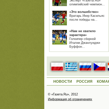
Эксперт «Газеты.Ru»
олимпийский чемпион...
«Это волшебство»
Вратарь Икер Касильяс
после победы на...
«Нам не хватило
характера»
Голкипер сборной
Италии Джанлуиджи
Буффон...
НОВОСТИ
РОССИЯ
КОМА
© «Газета.Ru», 2012
Информация об ограничениях