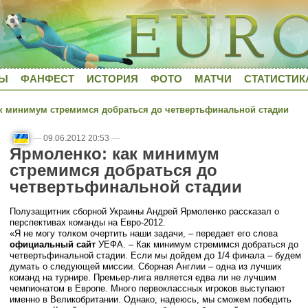
ДЫ
ФАНФЕСТ
ИСТОРИЯ
ФОТО
МАТЧИ
СТАТИСТИК
 минимум стремимся добраться до четвертьфинальной стадии
—
09.06.2012 20:53
—
Ярмоленко: как минимум
стремимся добраться до
четвертьфинальной стадии
Полузащитник сборной Украины Андрей Ярмоленко рассказал о
перспективах команды на Евро-2012.
«Я не могу толком очертить наши задачи, – передает его слова
официальный сайт
УЕФА. – Как минимум стремимся добраться до
четвертьфинальной стадии. Если мы дойдем до 1/4 финала – будем
думать о следующей миссии. Сборная Англии – одна из лучших
команд на турнире. Премьер-лига является едва ли не лучшим
чемпионатом в Европе. Много первоклассных игроков выступают
именно в Великобритании. Однако, надеюсь, мы сможем победить