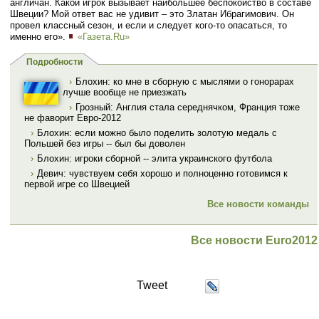
англичан. Какой игрок вызывает наибольшее беспокойство в составе
Швеции? Мой ответ вас не удивит – это Златан Ибрагимович. Он
провел классный сезон, и если и следует кого-то опасаться, то
именно его».
«Газета.Ru»
Подробности
›
Блохин: ко мне в сборную с мыслями о гонорарах
лучше вообще не приезжать
›
Грозный: Англия стала середнячком, Франция тоже
не фаворит Евро-2012
›
Блохин: если можно было поделить золотую медаль с
Польшей без игры -- был бы доволен
›
Блохин: игроки сборной -- элита украинского футбола
›
Девич: чувствуем себя хорошо и полноценно готовимся к
первой игре со Швецией
Все новости команды
Все новости Euro2012
Tweet