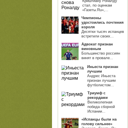
Криштиану Роналду
стал, по оценкам
«Газеты.Ru»,...
Чемпионы
удостоились почтения
короля
Десятки тысяч испанцев
встретили своих...
Адвокат признан
виновным
Большинство россиян
винят в провале...
Иньеста признан
лучшим
Андрес Иньеста
признан лучшим
футболистом...
Триумф с
рекордами
Великолепная
победа сборной
Испании...
«Испанцы были на
голову сильнее»