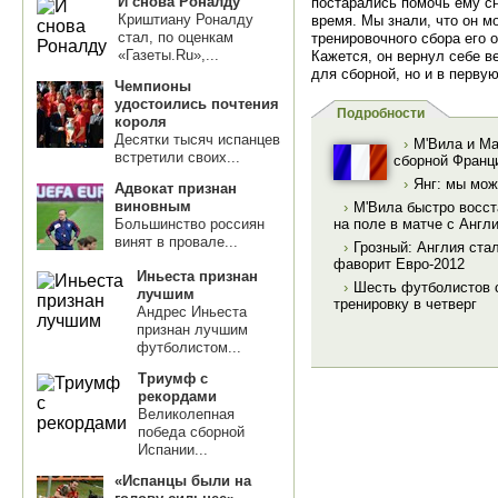
И снова Роналду
постарались помочь ему сн
Криштиану Роналду
время. Мы знали, что он м
стал, по оценкам
тренировочного сбора его 
«Газеты.Ru»,...
Кажется, он вернул себе в
для сборной, но и в перву
Чемпионы
удостоились почтения
Подробности
короля
Десятки тысяч испанцев
›
М'Вила и М
встретили своих...
сборной Франц
›
Янг: мы мож
Адвокат признан
виновным
›
М'Вила быстро восст
Большинство россиян
на поле в матче с Англ
винят в провале...
›
Грозный: Англия ста
фаворит Евро-2012
Иньеста признан
›
Шесть футболистов 
лучшим
тренировку в четверг
Андрес Иньеста
признан лучшим
футболистом...
Триумф с
рекордами
Великолепная
победа сборной
Испании...
«Испанцы были на