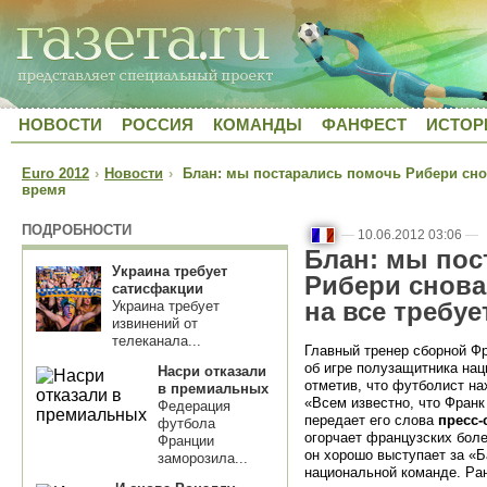
НОВОСТИ
РОССИЯ
КОМАНДЫ
ФАНФЕСТ
ИСТОР
Euro 2012
›
Новости
›
Блан: мы постарались помочь Рибери снова
время
ПОДРОБНОСТИ
—
10.06.2012 03:06
—
Блан: мы пос
Украина требует
Рибери снова
сатисфакции
на все требуе
Украина требует
извинений от
телеканала...
Главный тренер сборной Ф
об игре полузащитника на
Насри отказали
отметив, что футболист на
в премиальных
«Всем известно, что Франк
Федерация
передает его слова
пресс-
футбола
огорчает французских болел
Франции
он хорошо выступает за «Б
заморозила...
национальной команде. Ра