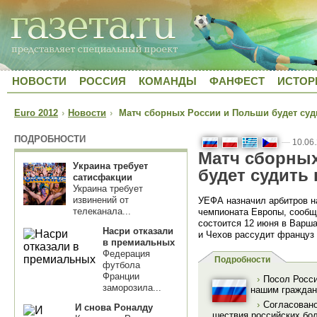
НОВОСТИ
РОССИЯ
КОМАНДЫ
ФАНФЕСТ
ИСТОР
Euro 2012
›
Новости
›
Матч сборных России и Польши будет суд
ПОДРОБНОСТИ
—
10.06
Матч сборных
Украина требует
будет судить
сатисфакции
Украина требует
извинений от
УЕФА назначил арбитров на
телеканала...
чемпионата Европы, сооб
состоится 12 июня в Варша
Насри отказали
и Чехов рассудит француз
в премиальных
Федерация
Подробности
футбола
Франции
›
Посол Росс
заморозила...
нашим граждан
›
Согласовано
И снова Роналду
шествия российских бо