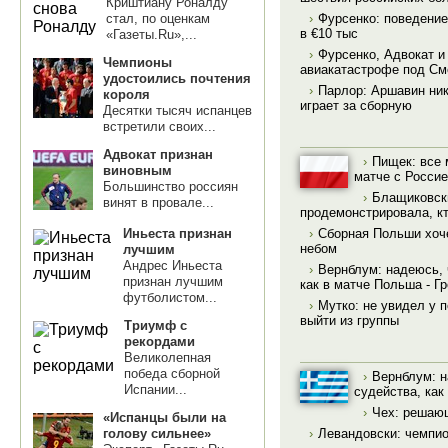
Криштиану Роналду
стал, по оценкам
›
Фурсенко: поведени
в €10 тыс
«Газеты.Ru»,...
›
Фурсенко, Адвокат и
Чемпионы
авиакатастрофе под С
удостоились почтения
›
Парлор: Аршавин нико
короля
играет за сборную
Десятки тысяч испанцев
встретили своих...
Адвокат признан
›
Пищек: все
виновным
матче с Росси
Большинство россиян
›
Блащиковски
винят в провале...
продемонстрировала, к
›
Сборная Польши хоче
Иньеста признан
небом
лучшим
Андрес Иньеста
›
Вернблум: надеюсь, 
признан лучшим
как в матче Польша - Г
футболистом...
›
Мутко: не увидел у п
выйти из группы
Триумф с
рекордами
Великолепная
победа сборной
›
Вернблум: н
Испании...
судейства, как
›
Чех: решающ
«Испанцы были на
›
Левандовски: чемпио
голову сильнее»