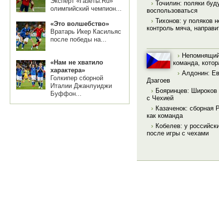
Эксперт «Газеты.Ru»
›
Точилин: поляки буд
олимпийский чемпион...
воспользоваться
›
Тихонов: у поляков н
«Это волшебство»
контроль мяча, направи
Вратарь Икер Касильяс
после победы на...
›
Непомнящий:
«Нам не хватило
команда, котор
характера»
›
Алдонин: Ев
Голкипер сборной
Дзагоев
Италии Джанлуиджи
›
Бояринцев: Широков
Буффон...
с Чехией
›
Казаченок: сборная 
как команда
›
Кобелев: у российск
после игры с чехами