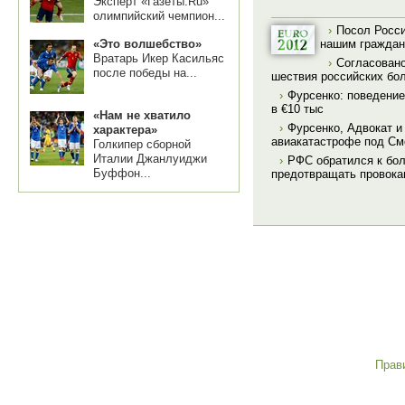
Эксперт «Газеты.Ru»
олимпийский чемпион...
›
Посол Росс
нашим граждан
«Это волшебство»
Вратарь Икер Касильяс
›
Согласовано
после победы на...
шествия российских бо
›
Фурсенко: поведени
в €10 тыс
«Нам не хватило
›
Фурсенко, Адвокат и
характера»
авиакатастрофе под С
Голкипер сборной
Италии Джанлуиджи
›
РФС обратился к бо
Буффон...
предотвращать провока
Прав