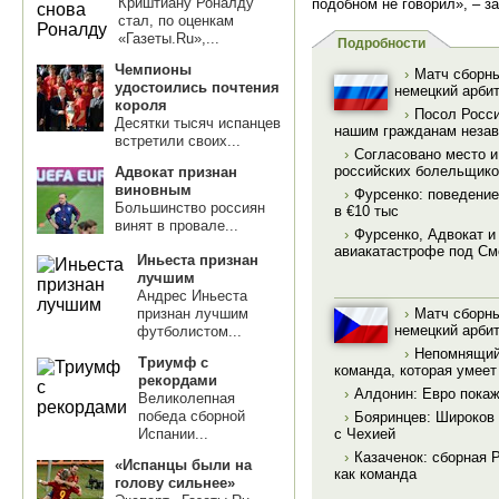
Криштиану Роналду
подобном не говорил», – з
стал, по оценкам
«Газеты.Ru»,...
Подробности
Чемпионы
›
Матч сборны
удостоились почтения
немецкий арби
короля
›
Посол Росс
Десятки тысяч испанцев
нашим гражданам незав
встретили своих...
›
Согласовано место и
российских болельщико
Адвокат признан
виновным
›
Фурсенко: поведени
Большинство россиян
в €10 тыс
винят в провале...
›
Фурсенко, Адвокат и
авиакатастрофе под С
Иньеста признан
лучшим
Андрес Иньеста
›
Матч сборны
признан лучшим
немецкий арби
футболистом...
›
Непомнящий:
Триумф с
команда, которая умеет
рекордами
›
Алдонин: Евро покаж
Великолепная
победа сборной
›
Бояринцев: Широков
с Чехией
Испании...
›
Казаченок: сборная 
«Испанцы были на
как команда
голову сильнее»