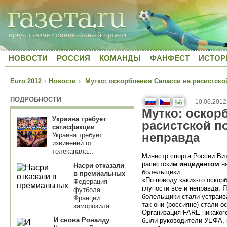
НОВОСТИ
РОССИЯ
КОМАНДЫ
ФАНФЕСТ
ИСТОР
Euro 2012
›
Новости
›
Мутко: оскорбления Селасси на расистской
ПОДРОБНОСТИ
—
10.06.2012
Мутко: оскор
Украина требует
расистской по
сатисфакции
неправда
Украина требует
извинений от
телеканала...
Министр спорта России Ви
расистским
инцидентом
на
Насри отказали
болельщики.
в премиальных
«По поводу каких-то оскорб
Федерация
глупости все и неправда. 
футбола
болельщики стали устраива
Франции
так они (россияне) стали 
заморозила...
Организация FARE никакого
И снова Роналду
были руководители УЕФА, к