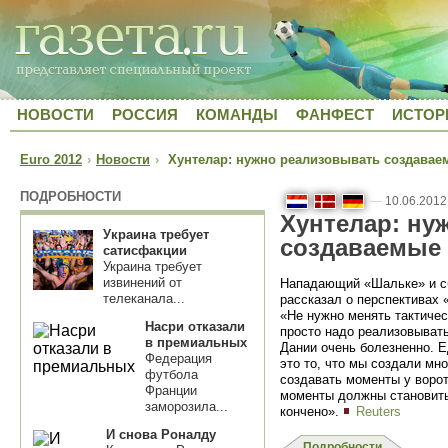
НОВОСТИ
РОССИЯ
КОМАНДЫ
ФАНФЕСТ
ИСТОР
Euro 2012
›
Новости
›
Хунтелар: нужно реализовывать создава
ПОДРОБНОСТИ
—
10.06.2012
Хунтелар: ну
Украина требует
создаваемые
сатисфакции
Украина требует
извинений от
Нападающий «Шальке» и с
телеканала...
рассказал о перспективах
«Не нужно менять тактичес
Насри отказали
просто надо реализовыват
в премиальных
Дании очень болезненно. Е
Федерация
это то, что мы создали мн
футбола
создавать моменты у ворот
Франции
моменты должны становить
заморозила...
кончено».
Reuters
И снова Роналду
Подробности