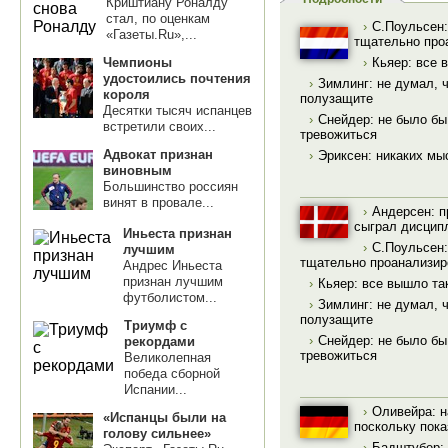
Криштиану Роналду
стал, по оценкам
›
С.Поульсен:
«Газеты.Ru»,...
тщательно про
Чемпионы
›
Кьяер: все 
удостоились почтения
›
Зимлинг: не думал, ч
короля
полузащите
Десятки тысяч испанцев
›
Снейдер: не было бы
встретили своих...
тревожиться
Адвокат признан
›
Эриксен: никаких мыс
виновным
Большинство россиян
винят в провале...
›
Андерсен: п
сыграл дисцип
Иньеста признан
›
С.Поульсен:
лучшим
тщательно проанализир
Андрес Иньеста
признан лучшим
›
Кьяер: все вышло так
футболистом...
›
Зимлинг: не думал, ч
полузащите
Триумф с
›
Снейдер: не было бы
рекордами
тревожиться
Великолепная
победа сборной
Испании...
›
Оливейра: н
«Испанцы были на
поскольку пок
голову сильнее»
›
Бадштубер: 