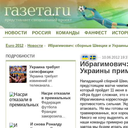
НОВОСТИ
РОССИЯ
КОМАНДЫ
ФАНФЕСТ
ИСТОР
Euro 2012
›
Новости
›
Ибрагимович: сборные Швеции и Украины
ПОДРОБНОСТИ
—
10.06.2012 19:3
Ибрагимович
Украина требует
Украины прим
сатисфакции
Украина требует
извинений от
Нападающий сборной Швеци
телеканала...
предстоящем матче чемпио
который пройдет 11 июня в
Насри отказали
«Игра будет сложная, это 
в премиальных
Ибрагимовича корреспонден
Федерация
противостоять сильная. Ук
футбола
атаковать. Но мы готовы на
Франции
травмированных, все хорош
заморозила...
Никого не хочу выделять и
наши команды примерно рав
И снова Роналду
завтра мы будем играть из