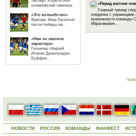
Эксперт «Газеты.Ru»
«Перед матчем по
олимпийский чемпион...
Главный тренер сбо
поединка с украинцами 
«Это волшебство»
возможности команды О
Вратарь Икер Касильяс
Ибрагимович...
после победы на...
«Нам не хватило
характера»
Голкипер сборной
Италии Джанлуиджи
Буффон...
Прав
НОВОСТИ
РОССИЯ
КОМАНДЫ
ФАНФЕСТ
ИСТ