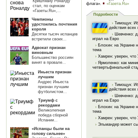
Криштиану Роналду
флага».
«Газета.Ru»
стал, по оценкам
«Газеты.Ru»,...
Подробности
Чемпионы
›
Тимощук: Иб
удостоились почтения
действия всех 
короля
Десятки тысяч испанцев
›
Шевченко: д
играл на Евро
встретили своих...
›
Блохин: на Украине н
Адвокат признан
тема
виновным
›
Хамрен: уверен, что
Большинство россиян
винят в провале...
›
Ярмоленко: как мин
четвертьфинальной ста
Иньеста признан
лучшим
Андрес Иньеста
›
Тимощук: Иб
признан лучшим
действия всех 
футболистом...
›
Шевченко: д
играл на Евро
Триумф с
рекордами
›
Блохин: на Украине н
Великолепная
тема
победа сборной
›
Хамрен: уверен, что
Испании...
›
Эльмандер может сыг
«Испанцы были на
голову сильнее»