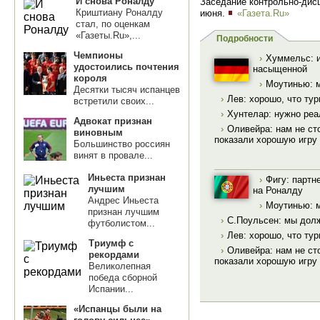
И снова Роналду
Заседание контрольно-дис
Криштиану Роналду
июня.
«Газета.Ru»
стал, по оценкам
«Газеты.Ru»,...
Подробности
Чемпионы
›
Хуммельс: и
удостоились почтения
насыщенной
короля
›
Моутинью: м
Десятки тысяч испанцев
›
Лев: хорошо, что ту
встретили своих...
›
Хунтелар: нужно ре
Адвокат признан
›
Оливейра: нам не сто
виновным
показали хорошую игру
Большинство россиян
винят в провале...
Иньеста признан
›
Фигу: партн
лучшим
на Роналду
Андрес Иньеста
›
Моутинью: м
признан лучшим
›
С.Поульсен: мы дол
футболистом...
›
Лев: хорошо, что ту
Триумф с
›
Оливейра: нам не сто
рекордами
показали хорошую игру
Великолепная
победа сборной
Испании...
«Испанцы были на