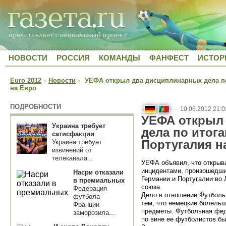
НОВОСТИ
РОССИЯ
КОМАНДЫ
ФАНФЕСТ
ИСТОР
Euro 2012
›
Новости
›
УЕФА открыл два дисциплинарных дела по 
на Евро
ПОДРОБНОСТИ
—
10.06.2012 21:0
УЕФА открыл
Украина требует
дела по итог
сатисфакции
Португалия н
Украина требует
извинений от
телеканала...
УЕФА объявил, что открыв
инцидентами, произошедши
Насри отказали
Германии и Португалии во
в премиальных
союза.
Федерация
Дело в отношении Футбольн
футбола
тем, что немецкие болельщ
Франции
предметы. Футбольная фед
заморозила...
по вине ее футболистов бы