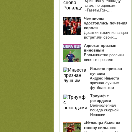
Криштиану Роналду
стал, по оценкам
«Газеты.Ru»,...
Чемпионы
удостоились почтения
короля
Десятки тысяч испанцев
встретили своих...
Адвокат признан
виновным
Большинство россиян
винят в провале...
Иньеста признан
лучшим
Андрес Иньеста
признан лучшим
футболистом...
Триумф с
рекордами
Великолепная
победа сборной
Испании...
«Испанцы были на
голову сильнее»