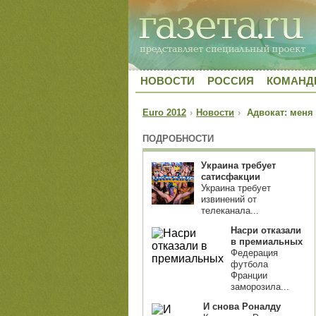
НОВОСТИ
РОССИЯ
КОМАН
Euro 2012
›
Новости
›
Адвокат: меня 
ПОДРОБНОСТИ
Украина требует
сатисфакции
Украина требует
извинений от
телеканала...
Насри отказали
в премиальных
Федерация
футбола
Франции
заморозила...
И снова Роналду