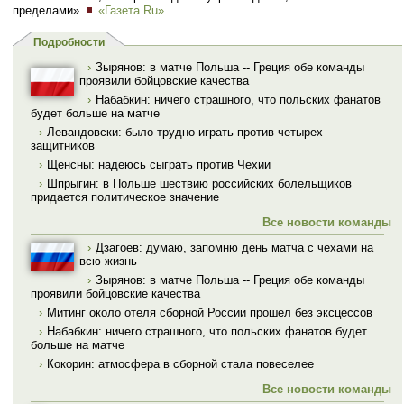
пределами».
«Газета.Ru»
Подробности
›
Зырянов: в матче Польша -- Греция обе команды
проявили бойцовские качества
›
Набабкин: ничего страшного, что польских фанатов
будет больше на матче
›
Левандовски: было трудно играть против четырех
защитников
›
Щенсны: надеюсь сыграть против Чехии
›
Шпрыгин: в Польше шествию российских болельщиков
придается политическое значение
Все новости команды
›
Дзагоев: думаю, запомню день матча с чехами на
всю жизнь
›
Зырянов: в матче Польша -- Греция обе команды
проявили бойцовские качества
›
Митинг около отеля сборной России прошел без эксцессов
›
Набабкин: ничего страшного, что польских фанатов будет
больше на матче
›
Кокорин: атмосфера в сборной стала повеселее
Все новости команды