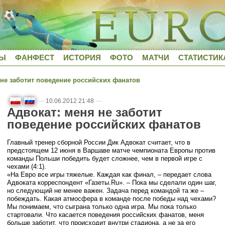
ДЫ
ФАНФЕСТ
ИСТОРИЯ
ФОТО
МАТЧИ
СТАТИСТИК
не заботит поведение российских фанатов
—
10.06.2012 21:48
—
Адвокат: меня не заботит
поведение российских фанатов
Главный тренер сборной России Дик Адвокат считает, что в
предстоящем 12 июня в Варшаве матче чемпионата Европы против
команды Польши победить будет сложнее, чем в первой игре с
чехами (4:1).
«На Евро все игры тяжелые. Каждая как финал, – передает слова
Адвоката корреспондент «Газеты.Ru». – Пока мы сделали один шаг,
но следующий не менее важен. Задача перед командой та же –
побеждать. Какая атмосфера в команде после победы над чехами?
Мы понимаем, что сыграна только одна игра. Мы пока только
стартовали. Что касается поведения российских фанатов, меня
больше заботит, что происходит внутри стадиона, а не за его