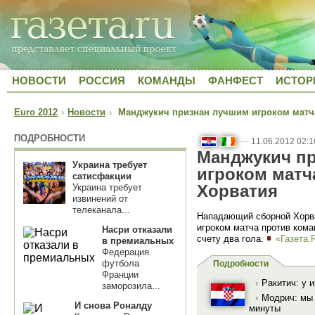
НОВОСТИ
РОССИЯ
КОМАНДЫ
ФАНФЕСТ
ИСТОР
Euro 2012
›
Новости
›
Манджукич признан лучшим игроком матча
ПОДРОБНОСТИ
—
11.06.2012 02:1
Манджукич п
Украина требует
игроком матч
сатисфакции
Хорватия
Украина требует
извинений от
телеканала...
Нападающий сборной Хорв
игроком матча против ком
Насри отказали
счету два гола.
«Газета.
в премиальных
Федерация
футбола
Подробности
Франции
›
Ракитич: у 
заморозила...
›
Модрич: мы 
И снова Роналду
минуты