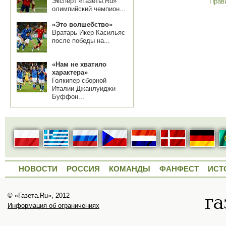
Эксперт «Газеты.Ru»
Прав
олимпийский чемпион...
«Это волшебство»
Вратарь Икер Касильяс
после победы на...
«Нам не хватило
характера»
Голкипер сборной
Италии Джанлуиджи
Буффон...
НОВОСТИ
РОССИЯ
КОМАНДЫ
ФАНФЕСТ
ИСТ
© «Газета.Ru», 2012
Информация об ограничениях