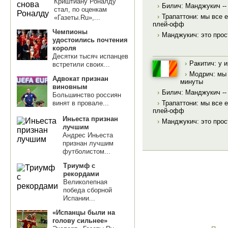
Криштиану Роналду
›
Билич: Манджукич --
стал, по оценкам
›
Трапаттони: мы все 
«Газеты.Ru»,...
плей-офф
Чемпионы
›
Манджукич: это прос
удостоились почтения
короля
Десятки тысяч испанцев
›
Ракитич: у 
встретили своих...
›
Модрич: мы 
Адвокат признан
минуты
виновным
›
Билич: Манджукич --
Большинство россиян
›
Трапаттони: мы все 
винят в провале...
плей-офф
Иньеста признан
›
Манджукич: это прос
лучшим
Андрес Иньеста
признан лучшим
футболистом...
Триумф с
рекордами
Великолепная
победа сборной
Испании...
«Испанцы были на
голову сильнее»