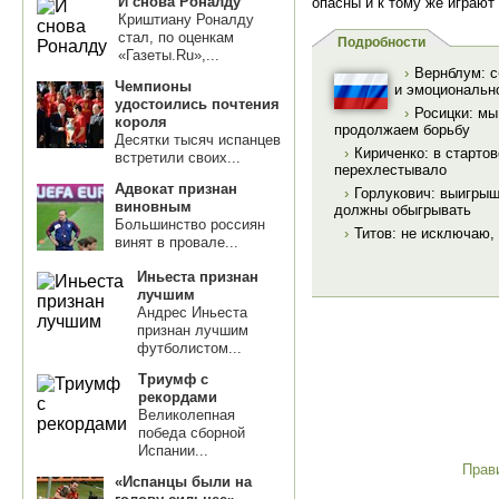
И снова Роналду
опасны и к тому же играют
Криштиану Роналду
стал, по оценкам
Подробности
«Газеты.Ru»,...
›
Вернблум: c
Чемпионы
и эмоциональн
удостоились почтения
›
Росицки: мы
короля
продолжаем борьбу
Десятки тысяч испанцев
›
Кириченко: в старто
встретили своих...
перехлестывало
Адвокат признан
›
Горлукович: выигрыш
виновным
должны обыгрывать
Большинство россиян
›
Титов: не исключаю,
винят в провале...
Иньеста признан
лучшим
Андрес Иньеста
признан лучшим
футболистом...
Триумф с
рекордами
Великолепная
победа сборной
Испании...
Прав
«Испанцы были на