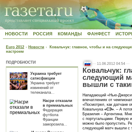
НОВОСТИ
РОССИЯ
КОМАНДЫ
ФАНФЕСТ
ИСТОР
Euro 2012
›
Новости
›
Ковальчук: главное, чтобы и на следующи
настроем
ПОДРОБНОСТИ
—
11.06.2012 04:54
—
Ковальчук: гл
Украина требует
следующий ма
сатисфакции
вышли с таки
Украина требует
извинений от
телеканала...
Нападающий «Нью-Джерси» 
впечатлениях от чемпиона
Насри отказали
«Посмотрел, как датчане о
в премиальных
Ковальчука
«СЭ»
. – А пот
Федерация
Бразилия – Аргентина. Мне
футбола
с португальцами. Первую и
Франции
можно было пропустить. Ре
заморозила...
следующий матч вышли с т