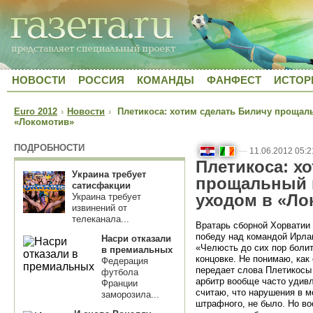
НОВОСТИ
РОССИЯ
КОМАНДЫ
ФАНФЕСТ
ИСТОР
Euro 2012
›
Новости
›
Плетикоса: хотим сделать Биличу прощал
«Локомотив»
ПОДРОБНОСТИ
—
11.06.2012 05:2
Плетикоса: х
Украина требует
прощальный 
сатисфакции
уходом в «Ло
Украина требует
извинений от
телеканала...
Вратарь сборной Хорватии
победу над командой Ирл
Насри отказали
«Челюсть до сих пор болит
в премиальных
концовке. Не понимаю, как
Федерация
передает слова Плетикос
футбола
арбитр вообще часто удивл
Франции
считаю, что нарушения в м
заморозила...
штрафного, не было. Но в