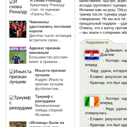
И снова Роналду
качественно: быстро, агре
Криштиану Роналду
исхода группового турнира
стал, по оценкам
Испании нам на руку. Обсу
«Газеты.Ru»,...
тренер после турнира уеде
совершенно. Но мы все об 
Чемпионы
прощальный подарок – уда
удостоились почтения
Отмечу, что к матчу проти
короля
– мы знали о сопернике аб
Десятки тысяч испанцев
встретили своих...
Подробности
Адвокат признан
›
Дуймович: в
виновным
Дзагоев
Большинство россиян
›
Уолтерс: на
винят в провале...
вперед
Иньеста признан
›
Уорд: удача, котору
лучшим
›
Елавич: результат мо
Андрес Иньеста
›
Кранчар: это был ид
признан лучшим
футболистом...
Триумф с
›
Уолтерс: на
рекордами
вперед
Великолепная
›
Уорд: удача
победа сборной
отвернулась
Испании...
›
Елавич: результат мо
«Испанцы были на
›
Кранчар: это был ид