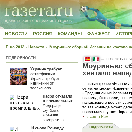
НОВОСТИ
РОССИЯ
КОМАНДЫ
ФАНФЕСТ
ИСТОР
Euro 2012
›
Новости
›
Моуринью: сборной Испании не хватало 
ПОДРОБНОСТИ
—
11.06.2012 06:2
Моуринью: сб
Украина требует
хватало напа
сатисфакции
Украина требует
извинений от
Главный тренер «Реала» 
телеканала...
от матча между Испанией и
«Средняя линия Испании п
Насри отказали
взаимодействовали, но ком
в премиальных
нападающего все эти усил
Федерация
то эта команда может дале
футбола
понравились у них Пирло 
Франции
«Газета.Ru»
заморозила...
Подробности
И снова Роналду