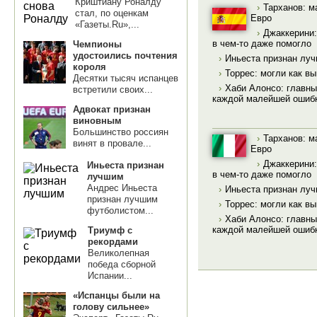
Криштиану Роналду
›
Тарханов: м
стал, по оценкам
Евро
«Газеты.Ru»,...
›
Джаккерини:
в чем-то даже помогло
Чемпионы
удостоились почтения
›
Иньеста признан луч
короля
›
Торрес: могли как вы
Десятки тысяч испанцев
›
Хаби Алонсо: главны
встретили своих...
каждой малейшей ошиб
Адвокат признан
виновным
Большинство россиян
›
Тарханов: м
винят в провале...
Евро
›
Джаккерини:
Иньеста признан
в чем-то даже помогло
лучшим
Андрес Иньеста
›
Иньеста признан луч
признан лучшим
›
Торрес: могли как вы
футболистом...
›
Хаби Алонсо: главны
каждой малейшей ошиб
Триумф с
рекордами
Великолепная
победа сборной
Испании...
«Испанцы были на
голову сильнее»