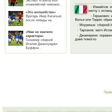
Эксперт «Газеты.Ru»
олимпийский чемпион...
›
Измайлов: и
матчу с испан
«Это волшебство»
›
Гершкович: 
Вратарь Икер Касильяс
Вилья или Торрес образ
после победы на...
›
Моуринью: сборной 
›
Тарханов: матч Испа
«Нам не хватило
›
Джаккерини: поражен
характера»
даже помогло
Голкипер сборной
Италии Джанлуиджи
Буффон...
Прав