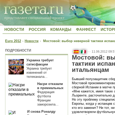
НОВОСТИ
РОССИЯ
КОМАНДЫ
ФАНФЕСТ
ИСТОР
Euro 2012
›
Новости
›
Мостовой: выбор неверной тактики испанц
ПОДРОБНОСТИ
—
11.06.2012 09:5
Мостовой: в
Украина требует
тактики испа
сатисфакции
итальянцам
Украина требует
извинений от
телеканала...
Бывший полузащитник сбор
Мостовой прокомментирова
Насри отказали
сборной Испании в матче п
в премиальных
«Мне кажется, имея таких 
Федерация
Льоренте, расточительно д
футбола
Но эту проблему специали
Франции
Европы, когда у испанцев 
заморозила...
кто его заменит? Ни тот, н
И снова Роналду
удовлетворяли футбольную