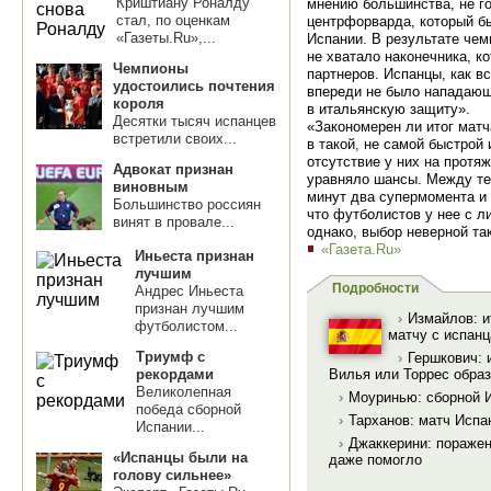
Криштиану Роналду
мнению большинства, не го
стал, по оценкам
центрфорварда, который бы
«Газеты.Ru»,...
Испании. В результате чем
не хватало наконечника, к
Чемпионы
партнеров. Испанцы, как в
удостоились почтения
впереди не было нападающ
короля
в итальянскую защиту».
Десятки тысяч испанцев
«Закономерен ли итог матч
встретили своих...
в такой, не самой быстрой 
отсутствие у них на протя
Адвокат признан
уравняло шансы. Между тем
виновным
минут два супермомента и 
Большинство россиян
что футболистов у нее с ли
винят в провале...
однако, выбор неверной та
«Газета.Ru»
Иньеста признан
лучшим
Подробности
Андрес Иньеста
признан лучшим
›
Измайлов: и
футболистом...
матчу с испан
Триумф с
›
Гершкович: 
рекордами
Вилья или Торрес образ
Великолепная
›
Моуринью: сборной 
победа сборной
›
Тарханов: матч Испа
Испании...
›
Джаккерини: поражен
«Испанцы были на
даже помогло
голову сильнее»