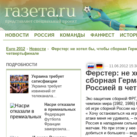
НОВОСТИ
РОССИЯ
КОМАНДЫ
ФАНФЕСТ
ИСТОР
Euro 2012
›
Новости
›
Ферстер: не хотел бы, чтобы сборная Герм
четвертьфинале
ПОДРОБНОСТИ
—
11.06.2012 15:3
Ферстер: не 
Украина требует
сборная Герм
сатисфакции
Россией в че
Украина требует
извинений от
телеканала...
Экс-защитник сборной ФРГ,
чемпион мира (1982, 1986
Насри отказали
об игре сборной России на
в премиальных
« Хочу остановиться на иг
Федерация
атаке меня не удивила, – 
футбола
Россия в нападении сильн
Франции
матчам. Но при этом у нее
заморозила...
добиться и большего – вед