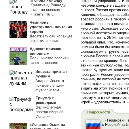
И снова Роналду
потеряли уверенность. Впр
Криштиану Роналду
неволей кое-где в защите 
стал, по оценкам
сыграет Россия против бол
«Газеты.Ru»,...
Конечно, обращает на себ
возраст россиян в первом м
Чемпионы
команда прошла в полуфин
удостоились почтения
много сил. Возникает вопро
короля
сборной достаточно энерги
Десятки тысяч испанцев
противостоять 25-26-летн
встретили своих...
большой опыт, что, конеч
немцам было бы неплохо и
Адвокат признан
финишируем в группе первы
виновным
сборная России в своей чет
Большинство россиян
степени я ее сравнил бы с
винят в провале...
техничные футболисты. Тол
против бундестим такие ша
Иньеста признан
проиграли: Россия уверенн
лучшим
причина, по которой не хо
Андрес Иньеста
четвертьфинале, заключае
признан лучшим
видеть на этом турнире и т
футболистом...
причинам, которые, думаю,
потому что в ней много от
Триумф с
игрой – удовольствие».
«
рекордами
Великолепная
победа сборной
Подробности
Испании...
›
Гершкович: 
«Испанцы были на
с Россией на Е