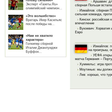
голову сильнее»
›
Аршавин: дл
Эксперт «Газеты.Ru»
сборная Польши встала 
олимпийский чемпион...
›
Измайлов: сборная П
сильная команда, проти
«Это волшебство»
›
Кински: российская 
Вратарь Икер Касильяс
впечатление
после победы на...
›
Вукоевич: Хорватия 
Евро
«Нам не хватило
характера»
Голкипер сборной
›
Измайлов: п
Италии Джанлуиджи
на проигрыш, 
Буффон...
›
УЕФА откры
матча Германия -- Порт
›
Хуммельс: игра про
›
Моутинью: мы должн
›
Лев: хорошо, что ту