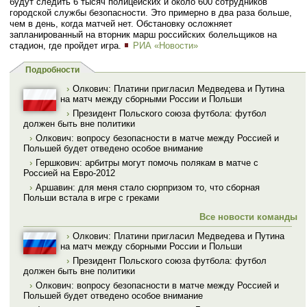
будут следить 6 тысяч полицейских и около 600 сотрудников
городской службы безопасности. Это примерно в два раза больше,
чем в день, когда матчей нет. Обстановку осложняет
запланированный на вторник марш российских болельщиков на
стадион, где пройдет игра.
РИА «Новости»
Подробности
›
Олкович: Платини пригласил Медведева и Путина
на матч между сборными России и Польши
›
Президент Польского союза футбола: футбол
должен быть вне политики
›
Олкович: вопросу безопасности в матче между Россией и
Польшей будет отведено особое внимание
›
Гершкович: арбитры могут помочь полякам в матче с
Россией на Евро-2012
›
Аршавин: для меня стало сюрпризом то, что сборная
Польши встала в игре с греками
Все новости команды
›
Олкович: Платини пригласил Медведева и Путина
на матч между сборными России и Польши
›
Президент Польского союза футбола: футбол
должен быть вне политики
›
Олкович: вопросу безопасности в матче между Россией и
Польшей будет отведено особое внимание