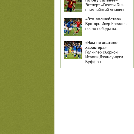
голову сильнее»
Эксперт «Газеты.Ru»
олимпийский чемпион...
«Это волшебство»
Вратарь Икер Касильяс
после победы на...
«Нам не хватило
характера»
Голкипер сборной
Италии Джанлуиджи
Буффон...