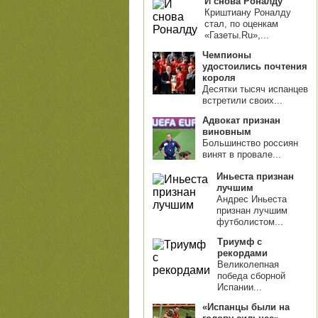
И снова Роналду
Криштиану Роналду
стал, по оценкам
«Газеты.Ru»,...
Чемпионы
удостоились почтения
короля
Десятки тысяч испанцев
встретили своих...
Адвокат признан
виновным
Большинство россиян
винят в провале...
Иньеста признан
лучшим
Андрес Иньеста
признан лучшим
футболистом...
Триумф с
рекордами
Великолепная
победа сборной
Испании...
«Испанцы были на