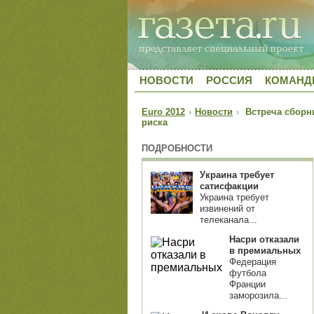
НОВОСТИ
РОССИЯ
КОМАН
Euro 2012
›
Новости
›
Встреча сборны
риска
ПОДРОБНОСТИ
Украина требует
сатисфакции
Украина требует
извинений от
телеканала...
Насри отказали
в премиальных
Федерация
футбола
Франции
заморозила...