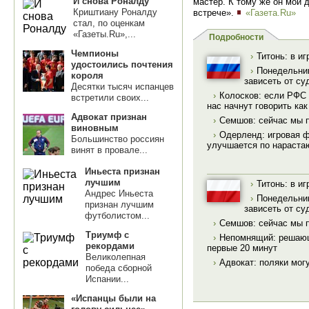
И снова Роналду
мастер. К тому же он мой 
Криштиану Роналду
встрече».
«Газета.Ru»
стал, по оценкам
«Газеты.Ru»,...
Подробности
Чемпионы
›
Титонь: в и
удостоились почтения
›
Понедельник
короля
зависеть от су
Десятки тысяч испанцев
›
Колосков: если РФС 
встретили своих...
нас начнут говорить как
Адвокат признан
›
Семшов: сейчас мы 
виновным
›
Одерленд: игровая 
Большинство россиян
улучшается по нараст
винят в провале...
Иньеста признан
лучшим
›
Титонь: в и
Андрес Иньеста
›
Понедельник
признан лучшим
зависеть от су
футболистом...
›
Семшов: сейчас мы 
Триумф с
›
Непомнящий: решающ
рекордами
первые 20 минут
Великолепная
›
Адвокат: поляки мог
победа сборной
Испании...
«Испанцы были на