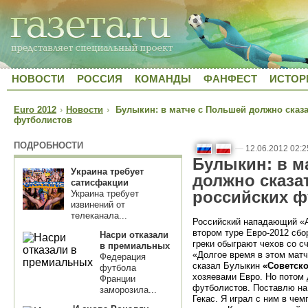
НОВОСТИ
РОССИЯ
КОМАНДЫ
ФАНФЕСТ
ИСТОР
Euro 2012
›
Новости
›
Булыкин: в матче с Польшей должно сказа
футболистов
ПОДРОБНОСТИ
—
12.06.2012 02:2
Булыкин: в м
Украина требует
должно сказа
сатисфакции
российских ф
Украина требует
извинений от
телеканала...
Российский нападающий «А
втором туре Евро-2012 сбо
Насри отказали
греки обыграют чехов со сч
в премиальных
«Долгое время в этом матч
Федерация
сказал Булыкин
«Советско
футбола
хозяевами Евро. Но потом
Франции
футболистов. Поставлю на 
заморозила...
Гекас. Я играл с ним в че