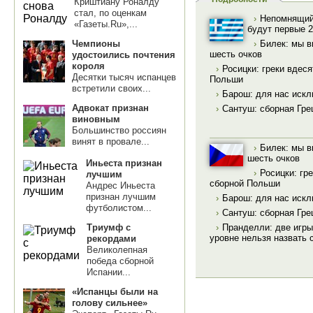
Криштиану Роналду
стал, по оценкам
›
Непомнящий
«Газеты.Ru»,...
будут первые 2
Чемпионы
›
Билек: мы в
шесть очков
удостоились почтения
короля
›
Росицки: греки вдес
Десятки тысяч испанцев
Польши
встретили своих...
›
Барош: для нас искл
Адвокат признан
›
Сантуш: сборная Гре
виновным
Большинство россиян
винят в провале...
›
Билек: мы в
шесть очков
Иньеста признан
›
Росицки: гр
лучшим
сборной Польши
Андрес Иньеста
признан лучшим
›
Барош: для нас искл
футболистом...
›
Сантуш: сборная Гре
›
Пранделли: две игры
Триумф с
уровне нельзя назвать
рекордами
Великолепная
победа сборной
Испании...
«Испанцы были на
голову сильнее»