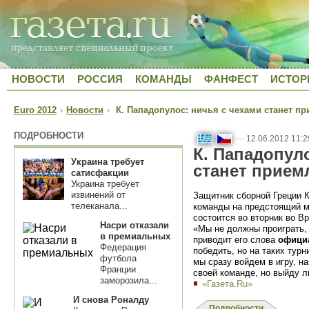
НОВОСТИ
РОССИЯ
КОМАНДЫ
ФАНФЕСТ
ИСТОР
Euro 2012
›
Новости
›
К. Пападопулос: ничья с чехами станет п
ПОДРОБНОСТИ
—
12.06.2012 11:2
К. Пападопул
Украина требует
станет прием
сатисфакции
Украина требует
извинений от
Защитник сборной Греции 
телеканала...
команды на предстоящий м
состоится во вторник во В
Насри отказали
«Мы не должны проиграть,
в премиальных
приводит его слова
офици
Федерация
победить, но на таких турн
футбола
мы сразу войдем в игру, на
Франции
своей команде, но выйду л
заморозила...
«Газета.Ru»
И снова Роналду
Подробности