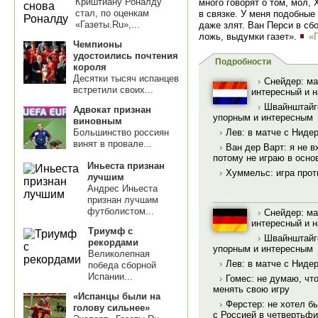
Криштиану Роналду
много говорят о том, мол,
стал, по оценкам
в связке. У меня подобны
«Газеты.Ru»,...
даже злят. Ван Перси в сб
ложь, выдумки газет».
«
Чемпионы
удостоились почтения
Подробности
короля
Десятки тысяч испанцев
›
Снейдер: ма
встретили своих...
интересный и 
›
Швайнштайге
Адвокат признан
упорным и интересным
виновным
Большинство россиян
›
Лев: в матче с Ниде
винят в провале...
›
Ван дер Варт: я не 
потому не играю в осно
Иньеста признан
›
Хуммельс: игра про
лучшим
Андрес Иньеста
признан лучшим
футболистом...
›
Снейдер: ма
интересный и 
Триумф с
›
Швайнштайге
рекордами
упорным и интересным
Великолепная
›
Лев: в матче с Ниде
победа сборной
Испании...
›
Гомес: не думаю, чт
менять свою игру
«Испанцы были на
›
Ферстер: не хотел б
голову сильнее»
с Россией в четвертьф