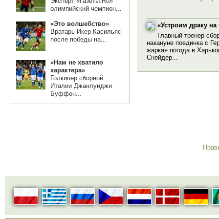
Эксперт «Газеты.Ru»
олимпийский чемпион...
«Это волшебство»
«Устроим драку на
Вратарь Икер Касильяс
Главный тренер сбо
после победы на...
накануне поединка с Гер
жаркая погода в Харьк
Снейдер...
«Нам не хватило
характера»
Голкипер сборной
Италии Джанлуиджи
Буффон...
Прав