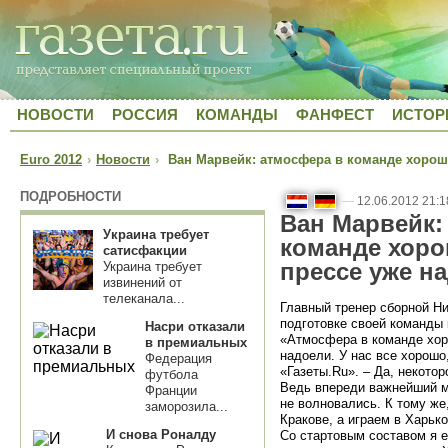
НОВОСТИ
РОССИЯ
КОМАНДЫ
ФАНФЕСТ
ИСТОР
Euro 2012
›
Новости
›
Ван Марвейк: атмосфера в команде хороша
ПОДРОБНОСТИ
—
12.06.2012 21:1
Ван Марвейк:
Украина требует
команде хоро
сатисфакции
прессе уже н
Украина требует
извинений от
телеканала...
Главный тренер сборной Н
подготовке своей команды 
Насри отказали
«Атмосфера в команде хор
в премиальных
надоели. У нас все хорошо
Федерация
«Газеты.Ru». – Да, некото
футбола
Ведь впереди важнейший м
Франции
не волновались. К тому же
заморозила...
Кракове, а играем в Харько
И снова Роналду
Со стартовым составом я е