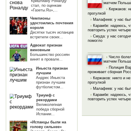
Криштиану Роналду
матчем Польша
стал, по оценкам
›
Кержаков: н
«Газеты.Ru»,...
прогулкой
Чемпионы
›
Малафеев: у нас бы
удостоились почтения
›
Карамбе: надеюсь, ч
короля
повторить успех четыр
Десятки тысяч испанцев
›
Смуда: у нас сегодн
встретили своих...
помогло
Адвокат признан
виновным
Большинство россиян
›
Число болел
винят в провале...
матчем Польша
›
Полиция Вар
Иньеста признан
проживает сборная Рос
лучшим
Андрес Иньеста
›
Кержаков: никто и не
прогулкой
признан лучшим
футболистом...
›
Малафеев: у нас бы
›
Карамбе: надеюсь, ч
Триумф с
повторить успех четыр
рекордами
Великолепная
победа сборной
Испании...
«Испанцы были на
голову сильнее»