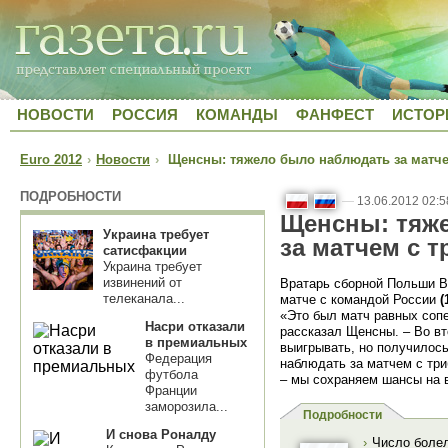
НОВОСТИ
РОССИЯ
КОМАНДЫ
ФАНФЕСТ
ИСТОР
Euro 2012
›
Новости
›
Щенсны: тяжело было наблюдать за матче
ПОДРОБНОСТИ
—
13.06.2012 02:5
Щенсны: тяж
Украина требует
за матчем с 
сатисфакции
Украина требует
извинений от
Вратарь сборной Польши 
телеканала...
матче с командой России
(
«Это был матч равных соп
Насри отказали
рассказал Щенсны. – Во вт
в премиальных
выигрывать, но получилось
Федерация
наблюдать за матчем с три
футбола
– мы сохраняем шансы на 
Франции
заморозила...
Подробности
И снова Роналду
›
Число болел