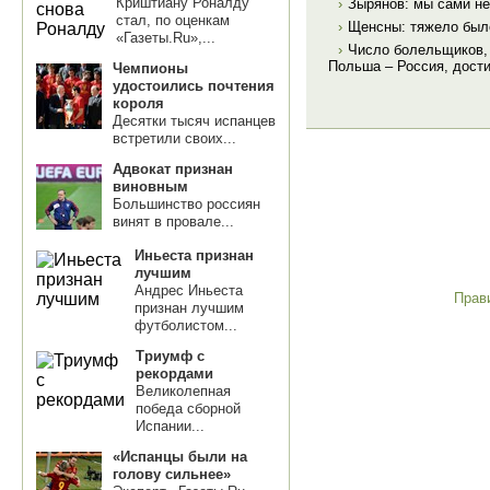
Криштиану Роналду
›
Зырянов: мы сами не
стал, по оценкам
›
Щенсны: тяжело был
«Газеты.Ru»,...
›
Число болельщиков,
Польша – Россия, дости
Чемпионы
удостоились почтения
короля
Десятки тысяч испанцев
встретили своих...
Адвокат признан
виновным
Большинство россиян
винят в провале...
Иньеста признан
лучшим
Андрес Иньеста
Прав
признан лучшим
футболистом...
Триумф с
рекордами
Великолепная
победа сборной
Испании...
«Испанцы были на
голову сильнее»