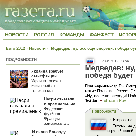
НОВОСТИ
РОССИЯ
КОМАНДЫ
ФАНФЕСТ
ИСТОР
Euro 2012
›
Новости
›
Медведев: ну, все еще впереди, победа бу
ПОДРОБНОСТИ
—
13.06.2012 03:56
—
Медведев: ну,
Украина требует
победа будет
сатисфакции
Украина требует
извинений от
Премьер-министр РФ Дмит
телеканала...
матче Польша – Россия
(1:
«Ну, все еще впереди! Поб
Насри отказали
Twitter
.
«Газета.Ru»
в премиальных
Федерация
Подробности
футбола
Франции
›
Егоров: не 
заморозила...
›
Титонь: не 
игру с Чехией
И снова Роналду