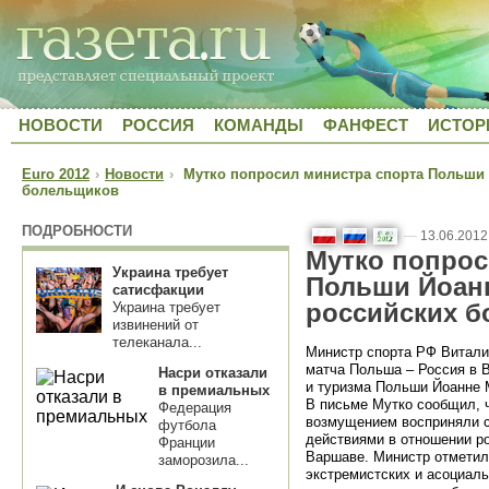
НОВОСТИ
РОССИЯ
КОМАНДЫ
ФАНФЕСТ
ИСТОР
Euro 2012
›
Новости
›
Мутко попросил министра спорта Польши 
болельщиков
ПОДРОБНОСТИ
—
13.06.2012
Мутко попрос
Украина требует
Польши Йоанн
сатисфакции
российских 
Украина требует
извинений от
телеканала...
Министр спорта РФ Витали
матча Польша – Россия в 
Насри отказали
и туризма Польши Йоанне
в премиальных
В письме Мутко сообщил, 
Федерация
возмущением восприняли с
футбола
действиями в отношении р
Франции
Варшаве. Министр отметил,
заморозила...
экстремистских и асоциал