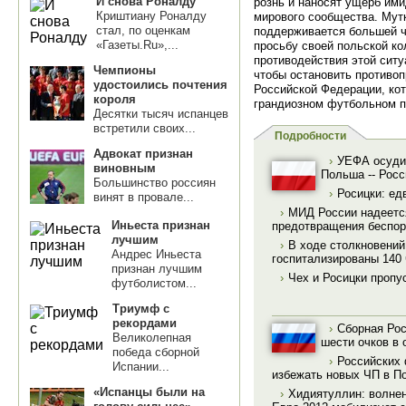
И снова Роналду
рознь и наносят ущерб ими
Криштиану Роналду
мирового сообщества. Мутк
стал, по оценкам
поддерживается большей ч
«Газеты.Ru»,...
просьбу своей польской ко
противодействия этой сит
Чемпионы
чтобы остановить противо
удостоились почтения
Российской Федерации, ко
короля
грандиозном футбольном п
Десятки тысяч испанцев
встретили своих...
Подробности
Адвокат признан
›
УЕФА осудил
виновным
Польша -- Росс
Большинство россиян
›
Росицки: ед
винят в провале...
›
МИД России надеетс
Иньеста признан
предотвращения беспор
лучшим
›
В ходе столкновени
Андрес Иньеста
госпитализированы 140
признан лучшим
›
Чех и Росицки пропу
футболистом...
Триумф с
рекордами
›
Сборная Ро
Великолепная
шести очков в 
победа сборной
›
Российских 
Испании...
избежать новых ЧП в П
«Испанцы были на
›
Хидиятуллин: волнен