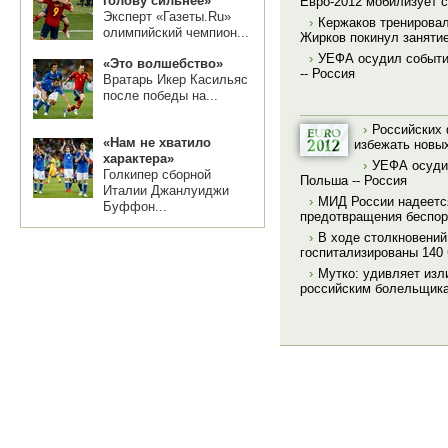
голову сильнее»
Евро-2012 мобилизует 
Эксперт «Газеты.Ru»
›
Кержаков тренировал
олимпийский чемпион...
Жирков покинул заняти
›
УЕФА осудил событи
«Это волшебство»
-- Россия
Вратарь Икер Касильяс
после победы на...
›
Российских 
«Нам не хватило
избежать новы
характера»
›
УЕФА осудил
Голкипер сборной
Польша -- Россия
Италии Джанлуиджи
›
МИД России надеетс
Буффон...
предотвращения беспор
›
В ходе столкновени
госпитализированы 140
›
Мутко: удивляет изл
российским болельщик