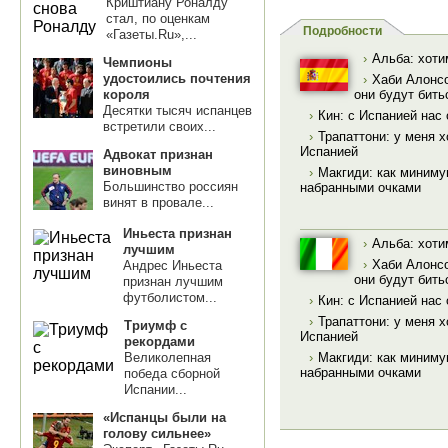
Криштиану Роналду
стал, по оценкам
Подробности
«Газеты.Ru»,...
›
Альба: хоти
Чемпионы
удостоились почтения
›
Хаби Алонсо
короля
они будут бить
Десятки тысяч испанцев
›
Кин: с Испанией нас
встретили своих...
›
Трапаттони: у меня 
Испанией
Адвокат признан
виновным
›
Макгиди: как миниму
Большинство россиян
набранными очками
винят в провале...
Иньеста признан
›
Альба: хоти
лучшим
›
Хаби Алонсо
Андрес Иньеста
они будут бить
признан лучшим
футболистом...
›
Кин: с Испанией нас
›
Трапаттони: у меня 
Триумф с
Испанией
рекордами
›
Макгиди: как миниму
Великолепная
набранными очками
победа сборной
Испании...
«Испанцы были на
голову сильнее»