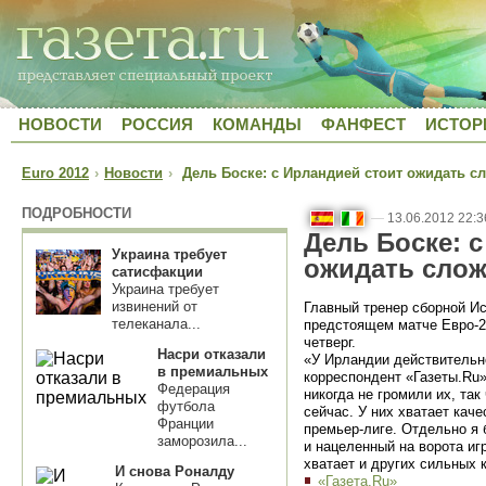
НОВОСТИ
РОССИЯ
КОМАНДЫ
ФАНФЕСТ
ИСТОР
Euro 2012
›
Новости
›
Дель Боске: с Ирландией стоит ожидать с
ПОДРОБНОСТИ
—
13.06.2012 22:3
Дель Боске: 
Украина требует
ожидать слож
сатисфакции
Украина требует
извинений от
Главный тренер сборной И
телеканала...
предстоящем матче Евро-2
четверг.
Насри отказали
«У Ирландии действительно
в премиальных
корреспондент «Газеты.Ru»
Федерация
никогда не громили их, так
футбола
сейчас. У них хватает каче
Франции
премьер-лиге. Отдельно я
заморозила...
и нацеленный на ворота игр
хватает и других сильных к
И снова Роналду
«Газета.Ru»