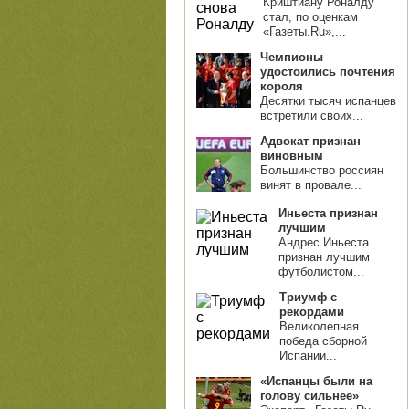
Криштиану Роналду
стал, по оценкам
«Газеты.Ru»,...
Чемпионы
удостоились почтения
короля
Десятки тысяч испанцев
встретили своих...
Адвокат признан
виновным
Большинство россиян
винят в провале...
Иньеста признан
лучшим
Андрес Иньеста
признан лучшим
футболистом...
Триумф с
рекордами
Великолепная
победа сборной
Испании...
«Испанцы были на
голову сильнее»