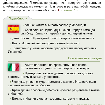
два нападающих. Я больше полузащитник – предпочитаю играть из
глубины и создавать моменты. Но я готов играть на любой позиции,
если тренер попросит меня об этом».
«Газета.Ru»
Подробности
›
Альба: хотим выиграть завтра у Ирландии
›
Хаби Алонсо: Ирландцы – очень гордая команда,
они будут биться с первой и до последней минуты
›
Дель Боске: с Ирландией стоит ожидать сложного матча
›
Кин: с Испанией нас ожидает тяжелейший матч
›
Трапаттони: у меня хорошее предчувствие перед матчем с
Испанией
Все новости команды
›
Абате наложили на бровь пять швов после
столкновения с одним из партнеров по команде
›
Пранделли: нашего уровня мастерства должно
хватить, чтобы выиграть у хорватов
›
Чорлука: у нас не будет проблем в матче с Италией, если
сыграем компактно в обороне
›
Кранчар: мы способны добиться нужного результата в матче
с Италией
›
Билич: у Италии сильная команда, которую я уважаю