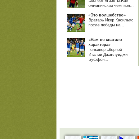
Эксперт «Газеты.Ru»
олимпийский чемпион...
«Это волшебство»
Вратарь Икер Касильяс
после победы на...
«Нам не хватило
характера»
Голкипер сборной
Италии Джанлуиджи
Буффон...