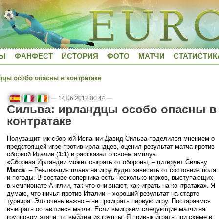
ДЫ
ФАНФЕСТ
ИСТОРИЯ
ФОТО
МАТЧИ
СТАТИСТИК
цы особо опасны в контратаке
—
14.06.2012 00:44
—
Сильва: ирландцы особо опасны в
контратаке
Полузащитник сборной Испании Давид Сильва поделился мнением о
предстоящей игре против ирландцев, оценил результат матча против
сборной Италии (
1:1
) и рассказал о своем амплуа.
«Сборная Ирландии может сыграть от обороны, – цитирует Сильву
Marca
. – Реализация плана на игру будет зависеть от состояния поля
и погоды. В составе соперника есть несколько игрков, выступающих
в чемпионате Англии, так что они знают, как играть на контратаках. Я
думаю, что ничья против Италии – хороший результат на старте
турнира. Это очень важно – не проиграть первую игру. Постараемся
выиграть оставшиеся матчи. Если выиграем следующие матчи на
групповом этапе, то выйдем из группы. Я привык играть при схеме в