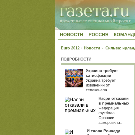
НОВОСТИ
РОССИЯ
КОМАН
Euro 2012
›
Новости
›
Сильва: ирланд
ПОДРОБНОСТИ
Украина требует
сатисфакции
Украина требует
извинений от
телеканала...
Насри отказали
в премиальных
Федерация
футбола
Франции
заморозила...
И снова Роналду