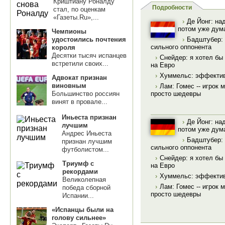
Криштиану Роналду
Подробности
стал, по оценкам
«Газеты.Ru»,...
›
Де Йонг: на
потом уже дум
Чемпионы
удостоились почтения
›
Бадштубер: 
сильного оппонента
короля
Десятки тысяч испанцев
›
Снейдер: я хотел бы
встретили своих...
на Евро
›
Хуммельс: эффектив
Адвокат признан
виновным
›
Лам: Гомес -- игрок 
Большинство россиян
просто шедевры
винят в провале...
Иньеста признан
›
Де Йонг: на
лучшим
потом уже дум
Андрес Иньеста
›
Бадштубер: 
признан лучшим
сильного оппонента
футболистом...
›
Снейдер: я хотел бы
Триумф с
на Евро
рекордами
›
Хуммельс: эффектив
Великолепная
›
Лам: Гомес -- игрок 
победа сборной
просто шедевры
Испании...
«Испанцы были на
голову сильнее»