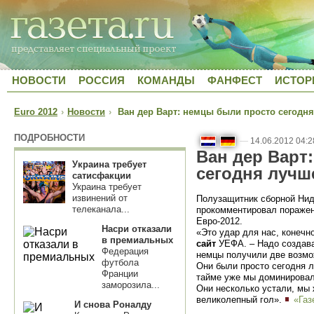
НОВОСТИ
РОССИЯ
КОМАНДЫ
ФАНФЕСТ
ИСТОР
Euro 2012
›
Новости
›
Ван дер Варт: немцы были просто сегодн
ПОДРОБНОСТИ
—
14.06.2012 04:2
Ван дер Варт
Украина требует
сегодня лучш
сатисфакции
Украина требует
извинений от
Полузащитник сборной Нид
телеканала...
прокомментировал пораже
Евро-2012.
Насри отказали
«Это удар для нас, конечн
в премиальных
сайт
УЕФА. – Надо создава
Федерация
немцы получили две возмо
футбола
Они были просто сегодня л
Франции
тайме уже мы доминировал
заморозила...
Они несколько устали, мы 
великолепный гол».
«Газ
И снова Роналду