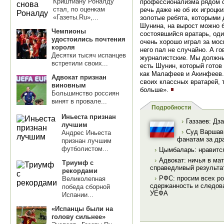
Криштиану Роналду
профессионализма рядом с
стал, по оценкам
речь даже не об их игроцки
«Газеты.Ru»,...
золотые ребята, которыми 
Шунина, на вырост можно б
Чемпионы
состоявшийся вратарь, оди
удостоились почтения
очень хорошо играл за мос
короля
него пал не случайно. А г
Десятки тысяч испанцев
журналистские. Мы должны
встретили своих...
есть Шунин, который готов
как Малафеев и Акинфеев. 
Адвокат признан
своих классных вратарей, 
виновным
больше».
Большинство россиян
винят в провале...
Подробности
Иньеста признан
›
Газзаев: Дз
лучшим
›
Суд Варшав
Андрес Иньеста
фанатам за др
признан лучшим
футболистом...
›
Цымбаларь: нравится
›
Адвокат: ничья в ма
Триумф с
справедливый результа
рекордами
›
РФС: просим всех р
Великолепная
сдержанность и следов
победа сборной
УЕФА
Испании...
«Испанцы были на
голову сильнее»