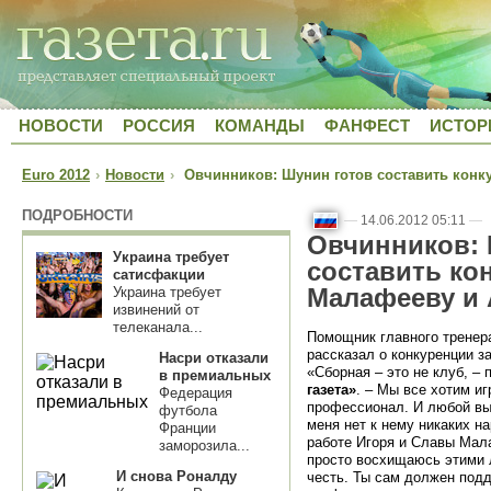
НОВОСТИ
РОССИЯ
КОМАНДЫ
ФАНФЕСТ
ИСТОР
Euro 2012
›
Новости
›
Овчинников: Шунин готов составить конк
ПОДРОБНОСТИ
—
14.06.2012 05:11
—
Овчинников: 
Украина требует
составить ко
сатисфакции
Малафееву и
Украина требует
извинений от
телеканала...
Помощник главного тренер
рассказал о конкуренции з
Насри отказали
«Сборная – это не клуб, –
в премиальных
газета»
. – Мы все хотим иг
Федерация
профессионал. И любой выб
футбола
меня нет к нему никаких на
Франции
работе Игоря и Славы Мала
заморозила...
просто восхищаюсь этими 
И снова Роналду
честь. Ты сам должен под