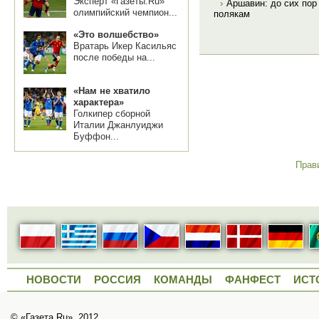
Эксперт «Газеты.Ru»
›
Аршавин: до сих пор
олимпийский чемпион...
полякам
«Это волшебство»
Вратарь Икер Касильяс
после победы на...
«Нам не хватило
характера»
Голкипер сборной
Италии Джанлуиджи
Буффон...
Прав
НОВОСТИ
РОССИЯ
КОМАНДЫ
ФАНФЕСТ
ИСТ
© «Газета.Ru», 2012