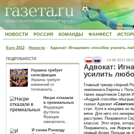
НОВОСТИ
РОССИЯ
КОМАНДЫ
ФАНФЕСТ
ИСТОР
Euro 2012
›
Новости
›
Адвокат: Игнашевич способен усилить лю
ПОДРОБНОСТИ
—
14.06.2012 08:5
Адвокат: Игн
Украина требует
усилить любо
сатисфакции
Украина требует
извинений от
Главный тренер сборной Ро
телеканала...
чемпионата Европы с Польш
также защитников Сергея 
Насри отказали
«Андрей способен обыгрыва
в премиальных
сказал Адвокат
«Советско
Федерация
стал. Хотя в концовке он бы
футбола
мячи. Для него это ненорм
Франции
расстроен. Понравился Сер
заморозила...
классно. Этот игрок, кото
Понравилось, как Жирков и
И снова Роналду
правый фланг Польши не б