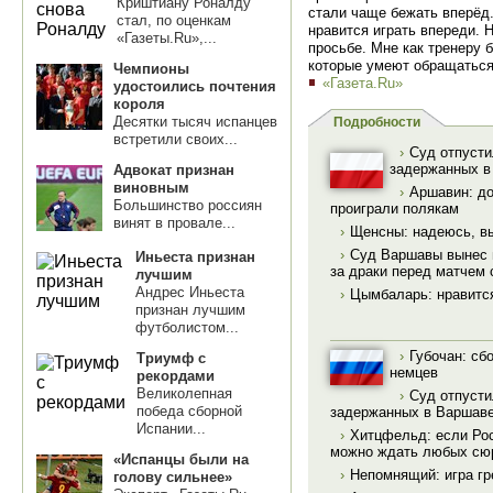
Криштиану Роналду
стали чаще бежать вперёд
стал, по оценкам
нравится играть впереди. 
«Газеты.Ru»,...
просьбе. Мне как тренеру
которые умеют обращаться
Чемпионы
«Газета.Ru»
удостоились почтения
короля
Десятки тысяч испанцев
Подробности
встретили своих...
›
Суд отпусти
задержанных в
Адвокат признан
виновным
›
Аршавин: до
Большинство россиян
проиграли полякам
винят в провале...
›
Щенсны: надеюсь, вы
›
Суд Варшавы вынес 
Иньеста признан
за драки перед матчем 
лучшим
Андрес Иньеста
›
Цымбаларь: нравится
признан лучшим
футболистом...
›
Губочан: сб
Триумф с
немцев
рекордами
Великолепная
›
Суд отпусти
победа сборной
задержанных в Варшав
Испании...
›
Хитцфельд: если Рос
можно ждать любых сю
«Испанцы были на
›
Непомнящий: игра гр
голову сильнее»