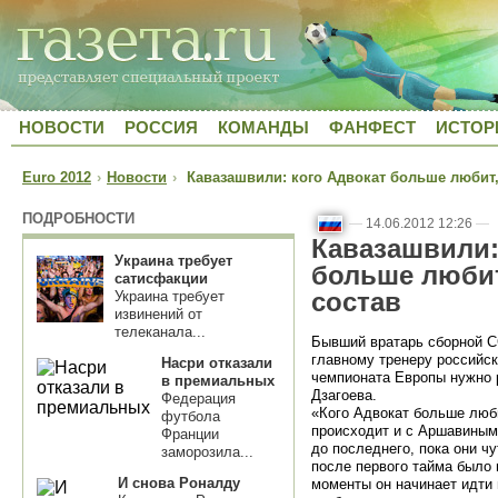
НОВОСТИ
РОССИЯ
КОМАНДЫ
ФАНФЕСТ
ИСТОР
Euro 2012
›
Новости
›
Кавазашвили: кого Адвокат больше любит, 
ПОДРОБНОСТИ
—
14.06.2012 12:26
—
Кавазашвили:
Украина требует
больше любит,
сатисфакции
состав
Украина требует
извинений от
телеканала...
Бывший вратарь сборной С
главному тренеру российс
Насри отказали
чемпионата Европы нужно 
в премиальных
Дзагоева.
Федерация
«Кого Адвокат больше любит
футбола
происходит и с Аршавиным,
Франции
до последнего, пока они ч
заморозила...
после первого тайма было 
И снова Роналду
моменты он начинает идти 