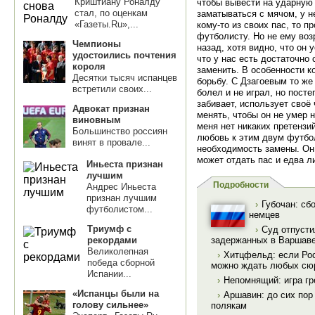
Криштиану Роналду
чтобы вывести на ударную 
стал, по оценкам
заматываться с мячом, у н
«Газеты.Ru»,...
кому-то из своих пас, то 
футболисту. Но не ему воз
Чемпионы
назад, хотя видно, что он 
удостоились почтения
что у нас есть достаточно
короля
заменить. В особенности к
Десятки тысяч испанцев
борьбу. С Дзагоевым то ж
встретили своих...
болел и не играл, но посте
забивает, использует своё 
Адвокат признан
менять, чтобы он не умер 
виновным
меня нет никаких претензий
Большинство россиян
любовь к этим двум футбо
винят в провале...
необходимость замены. Он 
может отдать пас и едва л
Иньеста признан
лучшим
Подробности
Андрес Иньеста
признан лучшим
›
Губочан: сб
футболистом...
немцев
Триумф с
›
Суд отпусти
рекордами
задержанных в Варшав
Великолепная
›
Хитцфельд: если Рос
победа сборной
можно ждать любых сю
Испании...
›
Непомнящий: игра гр
«Испанцы были на
›
Аршавин: до сих пор
голову сильнее»
полякам