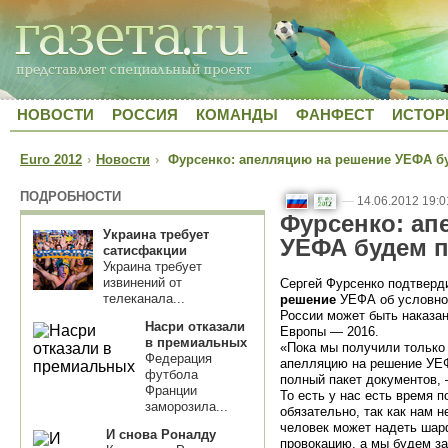
НОВОСТИ
РОССИЯ
КОМАНДЫ
ФАНФЕСТ
ИСТОР
Euro 2012
›
Новости
›
Фурсенко: апелляцию на решение УЕФА бу
ПОДРОБНОСТИ
—
14.06.2012 19:0
Фурсенко: ап
Украина требует
УЕФА будем п
сатисфакции
Украина требует
извинений от
Сергей Фурсенко подтверд
телеканала...
решение
УЕФА об условном
России может быть наказан
Насри отказали
Европы — 2016.
в премиальных
«Пока мы получили только
Федерация
апелляцию на решение УЕФ
футбола
полный пакет документов, 
Франции
То есть у нас есть время 
заморозила...
обязательно, так как нам 
человек может надеть шар
И снова Роналду
провокацию, а мы будем за