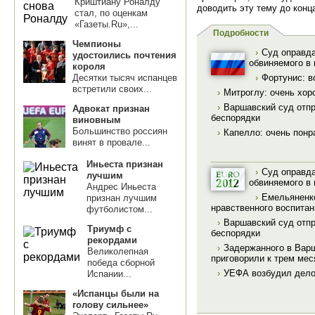
Криштиану Роналду
доводить эту тему до конц
стал, по оценкам
«Газеты.Ru»,...
Подробности
Чемпионы
›
Суд оправда
удостоились почтения
обвиняемого в
короля
Десятки тысяч испанцев
›
Фортунис: в
встретили своих...
›
Митроглу: очень хор
›
Варшавский суд отпр
Адвокат признан
беспорядки
виновным
Большинство россиян
›
Капелло: очень понр
винят в провале...
Иньеста признан
›
Суд оправда
лучшим
обвиняемого в
Андрес Иньеста
›
Емельяненк
признан лучшим
нравственного воспитан
футболистом...
›
Варшавский суд отпр
Триумф с
беспорядки
рекордами
›
Задержанного в Вар
Великолепная
приговорили к трем ме
победа сборной
›
УЕФА возбудил дело
Испании...
«Испанцы были на
голову сильнее»