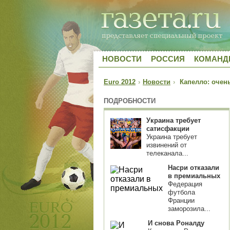
НОВОСТИ
РОССИЯ
КОМАН
Euro 2012
›
Новости
›
Капелло: очень
ПОДРОБНОСТИ
Украина требует
сатисфакции
Украина требует
извинений от
телеканала...
Насри отказали
в премиальных
Федерация
футбола
Франции
заморозила...
И снова Роналду