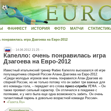
ДЫ
ФАНФЕСТ
ИСТОРИЯ
ФОТО
МАТЧИ
СТАТИСТИК
 понравилась игра Дзагоева на Евро-2012
—
14.06.2012 21:25
—
Капелло: очень понравилась игра
Дзагоева на Евро-2012
Известный итальянский тренер Фабио Капелло высказался об игре
полузащитника сборной России Алана Дзагоева на Евро-2012.
«Среди молодых игроков мне очень понравился Алан Дзагоев из
сборной России, но не только потому что он забил три важных для
его команды гола, – передает его слова
пресс-служба
УЕФА. – Он
также проявил сильный характер. Он отличился в поединке с
поляками, и у него была еще одна возможность забить. Он очень
талантливый парень в довольно возрастной команде России».
«Газета.Ru»
Подробности