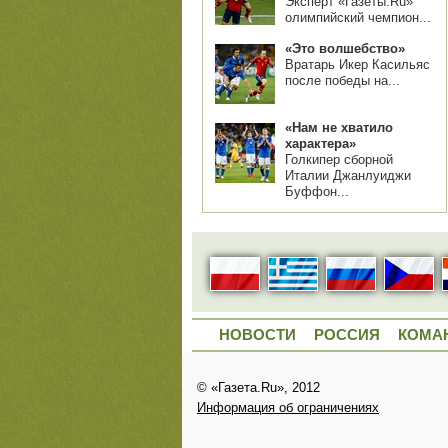
Эксперт «Газеты.Ru»
олимпийский чемпион...
«Это волшебство»
Вратарь Икер Касильяс
после победы на...
«Нам не хватило
характера»
Голкипер сборной
Италии Джанлуиджи
Буффон...
НОВОСТИ
РОССИЯ
КОМА
© «Газета.Ru», 2012
Информация об ограничениях