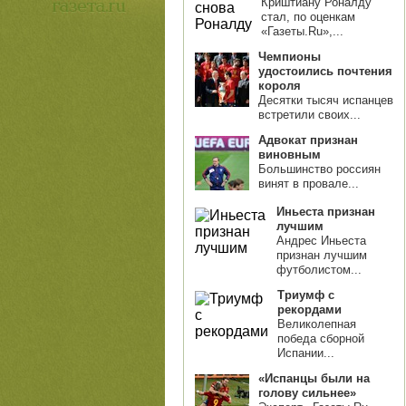
Криштиану Роналду
стал, по оценкам
«Газеты.Ru»,...
Чемпионы
удостоились почтения
короля
Десятки тысяч испанцев
встретили своих...
Адвокат признан
виновным
Большинство россиян
винят в провале...
Иньеста признан
лучшим
Андрес Иньеста
признан лучшим
футболистом...
Триумф с
рекордами
Великолепная
победа сборной
Испании...
«Испанцы были на
голову сильнее»