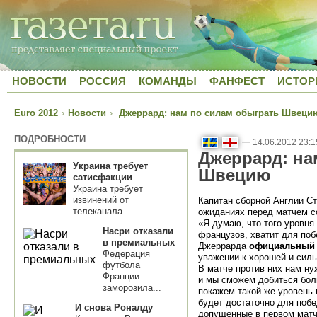
НОВОСТИ
РОССИЯ
КОМАНДЫ
ФАНФЕСТ
ИСТОР
Euro 2012
›
Новости
›
Джеррард: нам по силам обыграть Швеци
ПОДРОБНОСТИ
—
14.06.2012 23:1
Джеррард: на
Украина требует
Швецию
сатисфакции
Украина требует
извинений от
Капитан сборной Англии С
телеканала...
ожиданиях перед матчем с
«Я думаю, что того уровня
Насри отказали
французов, хватит для поб
в премиальных
Джеррарда
официальный 
Федерация
уважении к хорошей и силь
футбола
В матче против них нам н
Франции
и мы сможем добиться бол
заморозила...
покажем такой же уровень и
будет достаточно для поб
И снова Роналду
допущенные в первом матч