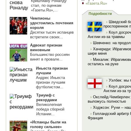
Криштиану Роналду
«Газета.Ru»
стал, по оценкам
«Газеты.Ru»,...
Подробности
Чемпионы
›
Шведский б
удостоились почтения
проспоренное 
короля
Десятки тысяч испанцев
›
Коул досроч
Англии из-за травмы
встретили своих...
›
Шевченко: на продо
Адвокат признан
›
Хачериди: Ибрагимов
виновным
шире меня
Большинство россиян
винят в провале...
›
Михалик: Ибрагимови
остались на руке
Иньеста признан
лучшим
Андрес Иньеста
›
Уэлбек: мы
признан лучшим
›
Коул досроч
футболистом...
Англии из-за т
Триумф с
›
Окслейд-Чемберлен:
рекордами
выложусь полностью
Великолепная
›
Ходжсон: Руни -- наш
победа сборной
›
Голландский арбитр К
Испании...
Франция
«Испанцы были на
голову сильнее»