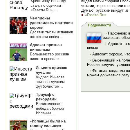
Криштиану Роналду
видел матчи сборной Росси
стал, по оценкам
чехами, хорошо начали с п
«Газеты.Ru»,...
Думаю, русские выйдут из 
«Газета.Ru»
Чемпионы
удостоились почтения
Подробности
короля
Десятки тысяч испанцев
›
Парфенов: в
встретили своих...
рисковать обе
›
Адвокат: в 
Адвокат признан
ничью
виновным
Большинство россиян
›
Адвокат: хорошо, чт
винят в провале...
›
Выбежавший на поле 
России получил условн
Иньеста признан
›
Фотакис: когда мы н
лучшим
можем добиваться резу
Андрес Иньеста
признан лучшим
футболистом...
Триумф с
рекордами
Великолепная
победа сборной
Испании...
«Испанцы были на
голову сильнее»