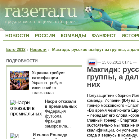
НОВОСТИ
РОССИЯ
КОМАНДЫ
ФАНФЕСТ
ИСТОР
Euro 2012
›
Новости
›
Макгиди: русские выйдут из группы, а даль
ПОДРОБНОСТИ
—
15.06.2012 01:41
—
Макгиди: рус
Украина требует
группы, а дал
сатисфакции
них
Украина требует
извинений от
телеканала...
Полузащитник сборной Ирл
команды Испании
(0:4)
на Е
Насри отказали
тренер московского «Спарт
в премиальных
«Во время чемпионата Евр
Федерация
– передает его слова корр
футбола
главный тренер «Спартака
Франции
обстоятельно мы пока не о
заморозила...
квалификации, он успешно 
И снова Роналду
когда я вернусь в команду