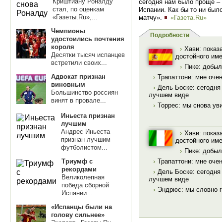
Криштиану Роналду
сегодня нам было проще – 
стал, по оценкам
Испании. Как бы то ни был
«Газеты.Ru»,...
матчу».
«Газета.Ru»
Чемпионы
Подробности
удостоились почтения
короля
›
Хави: показ
Десятки тысяч испанцев
достойного им
встретили своих...
›
Пике: добыл
Адвокат признан
›
Трапаттони: мне оче
виновным
›
Дель Боске: сегодня
Большинство россиян
лучшем виде
винят в провале...
›
Торрес: мы снова у
Иньеста признан
лучшим
Андрес Иньеста
›
Хави: показ
признан лучшим
достойного им
футболистом...
›
Пике: добыл
›
Трапаттони: мне оче
Триумф с
рекордами
›
Дель Боске: сегодня
Великолепная
лучшем виде
победа сборной
›
Эндрюс: мы словно г
Испании...
«Испанцы были на
голову сильнее»