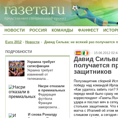
НОВОСТИ
РОССИЯ
КОМАНДЫ
ФАНФЕСТ
ИСТОР
Euro 2012
›
Новости
›
Давид Сильва: не всякий раз получается 
ПОДРОБНОСТИ
—
15.06.2012 02:4
Давид Сильва
Украина требует
получается п
сатисфакции
защитников
Украина требует
извинений от
телеканала...
Полузащитник сборной Исп
победу над командой Ирл
Насри отказали
«Как удалось забить гол? 
в премиальных
передо мной было сразу не
Федерация
корреспондент «Газеты.Ru
футбола
удара и послал мяч в сетк
Франции
стольких защитников. Что 
заморозила...
матча с Италией об этом м
И снова Роналду
слишком сухим, а сегодня 