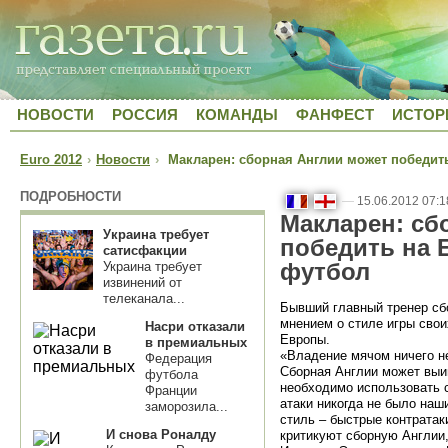
НОВОСТИ
РОССИЯ
КОМАНДЫ
ФАНФЕСТ
ИСТОР
Euro 2012
›
Новости
›
Макларен: сборная Англии может победить
ПОДРОБНОСТИ
—
15.06.2012 07:1
Макларен: сб
Украина требует
победить на Е
сатисфакции
футбол
Украина требует
извинений от
телеканала...
Бывший главный тренер сб
мнением о стиле игры свои
Насри отказали
Европы.
в премиальных
«Владение мячом ничего н
Федерация
Сборная Англии может выиг
футбола
необходимо использовать 
Франции
атаки никогда не было на
заморозила...
стиль – быстрые контратак
И снова Роналду
критикуют сборную Англии, 