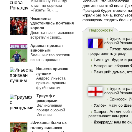
Криштиану Роналду
Испания. Это невозможно.
стал, по оценкам
достижения этой цели. До 
«Газеты.Ru»,...
Францией будет тяжело, на
играли без мяча, использо
Чемпионы
французам создать большо
удостоились почтения
короля
Подробности
Десятки тысяч испанцев
встретили своих...
›
Буряк: игра
сборной Украи
Адвокат признан
›
Пятов: любо
виновным
представлять угрозу
Большинство россиян
винят в провале...
›
Тимощук: будем игра
›
Назаренко: сборная 
Иньеста признан
›
Ракицкий: думаю, ч
лучшим
Андрес Иньеста
признан лучшим
футболистом...
›
Буряк: игра
сборной Украи
Триумф с
›
Эрикссон: И
рекордами
›
Уэлбек: матч со Шве
Великолепная
победа сборной
›
Хамрен: Англия сейч
Испании...
развязывает нам руки
›
Джеррард: нам по с
«Испанцы были на
голову сильнее»