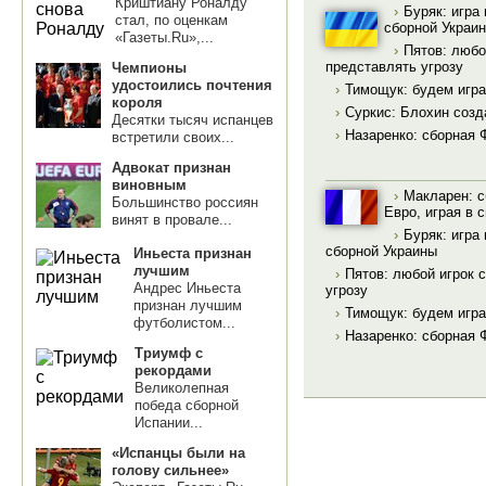
Криштиану Роналду
›
Буряк: игра
стал, по оценкам
сборной Украи
«Газеты.Ru»,...
›
Пятов: любо
представлять угрозу
Чемпионы
удостоились почтения
›
Тимощук: будем игра
короля
›
Суркис: Блохин созд
Десятки тысяч испанцев
›
Назаренко: сборная 
встретили своих...
Адвокат признан
виновным
›
Макларен: с
Большинство россиян
Евро, играя в 
винят в провале...
›
Буряк: игра
сборной Украины
Иньеста признан
лучшим
›
Пятов: любой игрок 
Андрес Иньеста
угрозу
признан лучшим
›
Тимощук: будем игра
футболистом...
›
Назаренко: сборная 
Триумф с
рекордами
Великолепная
победа сборной
Испании...
«Испанцы были на
голову сильнее»