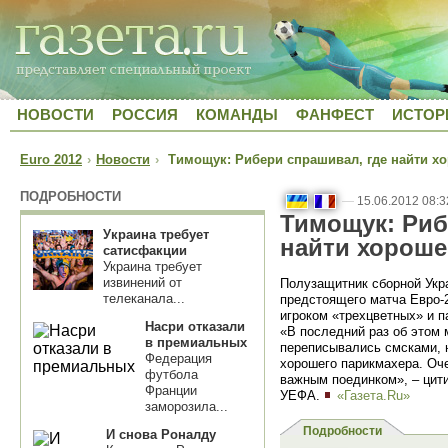
НОВОСТИ
РОССИЯ
КОМАНДЫ
ФАНФЕСТ
ИСТОР
Euro 2012
›
Новости
›
Тимощук: Рибери спрашивал, где найти х
ПОДРОБНОСТИ
—
15.06.2012 08:3
Тимощук: Риб
Украина требует
найти хороше
сатисфакции
Украина требует
извинений от
Полузащитник сборной Укр
телеканала...
предстоящего матча Евро-2
игроком «трехцветных» и 
Насри отказали
«В последний раз об этом
в премиальных
переписывались смсками, н
Федерация
хорошего парикмахера. Оч
футбола
важным поединком», – цит
Франции
УЕФА.
«Газета.Ru»
заморозила...
Подробности
И снова Роналду