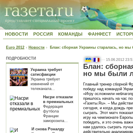
НОВОСТИ
РОССИЯ
КОМАНДЫ
ФАНФЕСТ
ИСТОР
Euro 2012
›
Новости
›
Блан: сборная Украины старалась, но мы
ПОДРОБНОСТИ
—
15.06.2012 23:5
Блан: сборна
Украина требует
но мы были 
сатисфакции
Украина требует
извинений от
Главный тренер сборной Ф
телеканала...
победу над командой Укра
«Игру осложнили неблагоп
Насри отказали
пришлось начать на час по
в премиальных
«Газеты.Ru». – Мы действи
Федерация
сегодня, и когда дождь пр
футбола
сыграть. Этот матч показа
Франции
игру на чемпионате Европы
заморозила...
победить, и это очень важ
нам удалось сыграть лучш
И снова Роналду
действительно анализирова