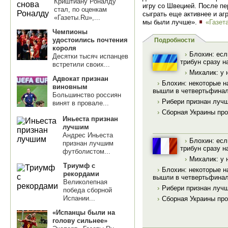
Криштиану Роналду
игру со Швецией. После пе
стал, по оценкам
сыграть еще активнее и аг
«Газеты.Ru»,...
мы были лучше».
«Газет
Чемпионы
удостоились почтения
Подробности
короля
›
Блохин: есл
Десятки тысяч испанцев
трибун сразу н
встретили своих...
›
Михалик: у 
Адвокат признан
›
Блохин: некоторые н
виновным
вышли в четвертьфина
Большинство россиян
›
Рибери признан лучш
винят в провале...
›
Сборная Украины про
Иньеста признан
лучшим
Андрес Иньеста
›
Блохин: есл
признан лучшим
трибун сразу н
футболистом...
›
Михалик: у 
Триумф с
›
Блохин: некоторые н
рекордами
вышли в четвертьфина
Великолепная
›
Рибери признан лучш
победа сборной
Испании...
›
Сборная Украины про
«Испанцы были на
голову сильнее»