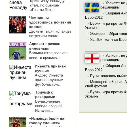
Криштиану Роналду
›
Уолкотт: не
стал, по оценкам
решающим
«Газеты.Ru»,...
›
Сборная Анг
Евро-2012
Чемпионы
удостоились почтения
›
Буряк: игра против 
короля
Украины
Десятки тысяч испанцев
›
Эрикссон: Ибрагимов
встретили своих...
›
Уэлбек: матч со Шве
Адвокат признан
виновным
Большинство россиян
›
Уолкотт: не
винят в провале...
решающим
›
Сборная Анг
Иньеста признан
Евро-2012
лучшим
Андрес Иньеста
›
Руни: надеюсь выйти
признан лучшим
›
Макларен: сборная А
футболистом...
свой футбол
›
Буряк: игра против 
Триумф с
Украины
рекордами
Великолепная
победа сборной
Испании...
«Испанцы были на
голову сильнее»