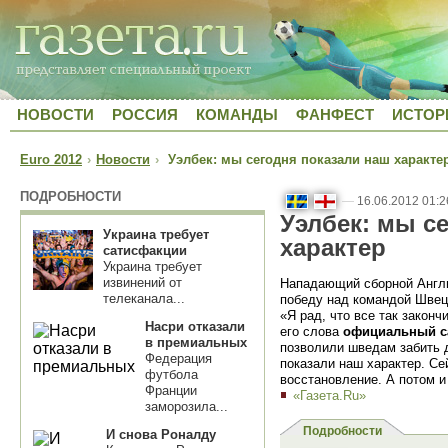
НОВОСТИ
РОССИЯ
КОМАНДЫ
ФАНФЕСТ
ИСТОР
Euro 2012
›
Новости
›
Уэлбек: мы сегодня показали наш характе
ПОДРОБНОСТИ
—
16.06.2012 01:2
Уэлбек: мы с
Украина требует
характер
сатисфакции
Украина требует
извинений от
Нападающий сборной Англ
телеканала...
победу над командой Шве
«Я рад, что все так законч
Насри отказали
его слова
официальный с
в премиальных
позволили шведам забить д
Федерация
показали наш характер. С
футбола
восстановление. А потом и
Франции
«Газета.Ru»
заморозила...
Подробности
И снова Роналду