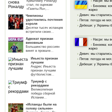
Криштиану Роналду
›
Насри: мы в
стал, по оценкам
›
Бензема: ко
«Газеты.Ru»,...
жарко
›
Девич: мы старались
Чемпионы
удостоились почтения
›
Пятов: погода не мо
короля
›
Дебюши: у Украины б
Десятки тысяч испанцев
встретили своих...
Адвокат признан
›
Насри: мы в
виновным
›
Бензема: ко
Большинство россиян
жарко
винят в провале...
›
Девич: мы старались
Иньеста признан
›
Пятов: погода не мо
лучшим
›
Дебюши: у Украины б
Андрес Иньеста
признан лучшим
футболистом...
Триумф с
рекордами
Великолепная
победа сборной
Испании...
«Испанцы были на
голову сильнее»