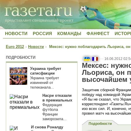
НОВОСТИ
РОССИЯ
КОМАНДЫ
ФАНФЕСТ
ИСТОР
Euro 2012
›
Новости
›
Мексес: нужно поблагодарить Льориса, он
ПОДРОБНОСТИ
—
16.06.2012 02:5
Мексес: нужн
Украина требует
Льориса, он 
сатисфакции
высочайшем 
Украина требует
извинений от
телеканала...
Защитник сборной Франци
победу над командой Укра
Насри отказали
«Я бы не сказал, что Украи
в премиальных
корреспондент «Газеты.Ru»
Федерация
изо всех сил. И, конечно, 
футбола
провел матч на высочайше
Франции
заморозила...
Подробности
И снова Роналду