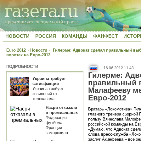
НОВОСТИ
РОССИЯ
КОМАНДЫ
ФАНФЕСТ
ИСТОР
Euro 2012
›
Новости
›
Гилерме: Адвокат сделал правильный выб
воротах на Евро-2012
ПОДРОБНОСТИ
—
16.06.2012 11:48
—
Гилерме: Адв
Украина требует
правильный 
сатисфакции
Малафееву ме
Украина требует
извинений от
Евро-2012
телеканала...
Насри отказали
Вратарь «Локомотива» Гил
в премиальных
главного тренера сборной 
Федерация
пользу Вячеслава Малофее
футбола
российской команды на Евр
Франции
«Думаю, что Адвокат сдела
заморозила...
слова
пресс-служба
«Локом
заслуг Акинфеева – все зна