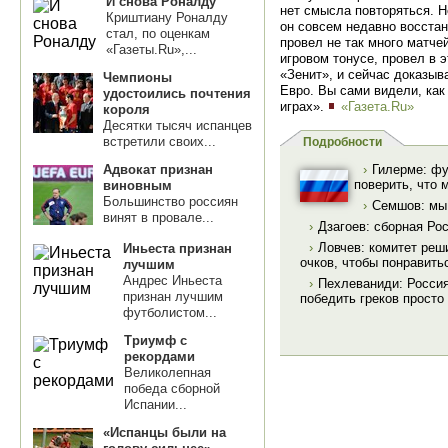
И снова Роналду
нет смысла повторяться. Н
Криштиану Роналду
он совсем недавно восста
стал, по оценкам
провел не так много матч
«Газеты.Ru»,...
игровом тонусе, провел в 
«Зенит», и сейчас доказыв
Чемпионы
Евро. Вы сами видели, как
удостоились почтения
играх».
«Газета.Ru»
короля
Десятки тысяч испанцев
встретили своих...
Подробности
Адвокат признан
›
Гилерме: ф
поверить, что 
виновным
Большинство россиян
›
Семшов: мы 
винят в провале...
›
Дзагоев: сборная Ро
›
Ловчев: комитет реш
Иньеста признан
очков, чтобы понравить
лучшим
Андрес Иньеста
›
Пехлеваниди: Россия 
признан лучшим
победить греков просто
футболистом...
Триумф с
рекордами
Великолепная
победа сборной
Испании...
«Испанцы были на