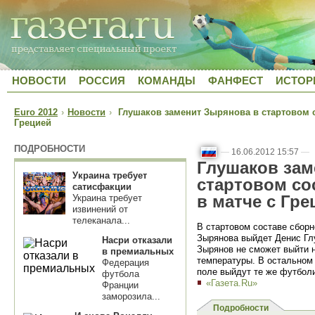
НОВОСТИ
РОССИЯ
КОМАНДЫ
ФАНФЕСТ
ИСТОР
Euro 2012
›
Новости
›
Глушаков заменит Зырянова в стартовом с
Грецией
ПОДРОБНОСТИ
—
16.06.2012 15:57
—
Глушаков зам
Украина требует
стартовом со
сатисфакции
в матче с Гре
Украина требует
извинений от
телеканала...
В стартовом составе сборн
Зырянова выйдет Денис Г
Насри отказали
Зырянов не сможет выйти н
в премиальных
температуры. В остальном 
Федерация
поле выйдут те же футболи
футбола
«Газета.Ru»
Франции
заморозила...
Подробности