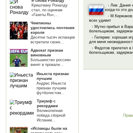
И снова Роналду
Криштиану Роналду
›
Лев: Дания 
когда-то это д
стал, по оценкам
«Газеты.Ru»,...
›
М.Кержаков:
всех удивит
Чемпионы
›
Мутко прибыл в Вар
удостоились почтения
болельщикам, задержа
короля
Десятки тысяч испанцев
›
Гилерме: хорошая иг
для меня неожиданнос
встретили своих...
›
Федотов прилетел в
Адвокат признан
болельщикам, задержа
виновным
Большинство россиян
винят в провале...
Иньеста признан
лучшим
Андрес Иньеста
признан лучшим
футболистом...
Триумф с
рекордами
Великолепная
Прав
победа сборной
Испании...
«Испанцы были на