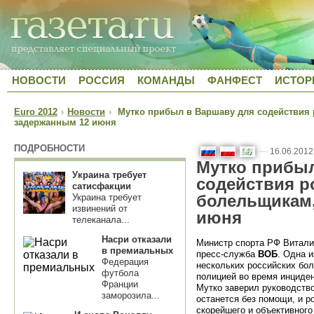
НОВОСТИ
РОССИЯ
КОМАНДЫ
ФАНФЕСТ
ИСТОР
Euro 2012
›
Новости
›
Мутко прибыл в Варшаву для содействия 
задержанным 12 июня
ПОДРОБНОСТИ
—
16.06.2012
Мутко прибыл
Украина требует
содействия р
сатисфакции
болельщикам
Украина требует
извинений от
июня
телеканала...
Насри отказали
Министр спорта РФ Витали
в премиальных
пресс-служба
ВОБ
. Одна 
Федерация
нескольких российских бо
футбола
полицией во время инциден
Франции
Мутко заверил руководств
заморозила...
останется без помощи, и р
скорейшего и объективного