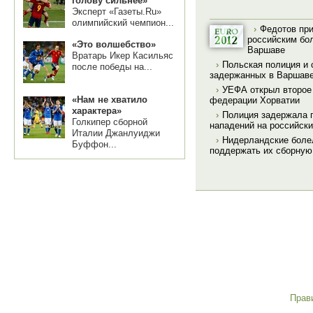
голову сильнее»
Эксперт «Газеты.Ru»
олимпийский чемпион...
›
Федотов пр
российским бо
«Это волшебство»
Варшаве
Вратарь Икер Касильяс
›
Польская полиция и 
после победы на...
задержанных в Варшав
›
УЕФА открыл второе
«Нам не хватило
федерации Хорватии
характера»
›
Полиция задержала 
Голкипер сборной
нападений на российск
Италии Джанлуиджи
›
Нидерландские боле
Буффон...
поддержать их сборную
Прав