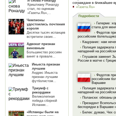
И снова Роналду
сограждане в ближайшее в
Криштиану Роналду
«Газета.Ru»
стал, по оценкам
«Газеты.Ru»,...
Подробности
Чемпионы
›
Гилерме: хо
удостоились почтения
стала для мен
короля
Десятки тысяч испанцев
›
Федотов пр
российским болельщика
встретили своих...
›
Кацуранис: нам нече
Адвокат признан
›
Полиция задержала 
виновным
нападений на российск
Большинство россиян
винят в провале...
›
Глушаков заменит Зы
России в матче с Греци
Иньеста признан
лучшим
Андрес Иньеста
›
Федотов пр
признан лучшим
российским бо
футболистом...
Варшаве
›
Полиция задержала 
Триумф с
нападений на российск
рекордами
Великолепная
›
Полански: обязаны р
победа сборной
›
Президент Всепольс
Испании...
беспорядки в Варшаве 
«Испанцы были на
›
Билек: думаю, Чех с