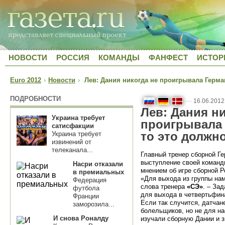
НОВОСТИ
РОССИЯ
КОМАНДЫ
ФАНФЕСТ
ИСТОР
Euro 2012
›
Новости
›
Лев: Дания никогда не проигрывала Герман
ПОДРОБНОСТИ
—
16.06.2012
Лев: Дания ни
Украина требует
проигрывала 
сатисфакции
то это должн
Украина требует
извинений от
телеканала...
Главный тренер сборной Г
выступление своей команд
Насри отказали
мнением об игре сборной Р
в премиальных
«Для выхода из группы нам
Федерация
слова тренера
«СЭ»
. – За
футбола
для выхода в четвертьфина
Франции
Если так случится, датчан
заморозила...
болельщиков, но не для на
И снова Роналду
изучали сборную Дании и з