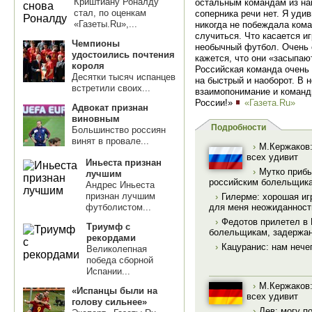
Криштиану Роналду
остальным командам из наш
стал, по оценкам
соперника речи нет. Я удив
«Газеты.Ru»,...
никогда не побеждала кома
случиться. Что касается иг
Чемпионы
необычный футбол. Очень с
удостоились почтения
кажется, что они «засыпаю
короля
Российская команда очень 
Десятки тысяч испанцев
на быстрый и наоборот. В 
встретили своих...
взаимопонимание и командн
России!»
«Газета.Ru»
Адвокат признан
виновным
Подробности
Большинство россиян
винят в провале...
›
М.Кержаков:
всех удивит
Иньеста признан
›
Мутко приб
лучшим
российским болельщика
Андрес Иньеста
признан лучшим
›
Гилерме: хорошая иг
футболистом...
для меня неожиданнос
›
Федотов прилетел в
Триумф с
болельщикам, задержа
рекордами
›
Кацуранис: нам нече
Великолепная
победа сборной
Испании...
›
М.Кержаков:
«Испанцы были на
всех удивит
голову сильнее»
›
Лев: могу п