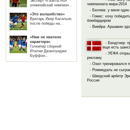
Эксперт «Газеты.Ru»
чемпионата мира-2014
олимпийский чемпион...
›
Беляев: у меня один
«Это волшебство»
›
Гомес: хочу победит
Вратарь Икер Касильяс
бомбардиром
после победы на...
›
Виейра: Аршавин здо
«Нам не хватило
характера»
›
Бендтнер: п
Голкипер сборной
еще есть шанс
Италии Джанлуиджи
›
УЕФА открыл
Буффон...
рекламу
›
Озил тренировался 
›
Роммедаль не сыграе
›
Шведский арбитр Эри
Россия