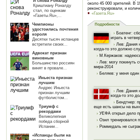
И снова Роналду
около 45 000 зрителей. В 1
Криштиану Роналду
реконструировали, и колич
стал, по оценкам
«Газета.Ru»
«Газеты.Ru»,...
Чемпионы
Подробности
удостоились почтения
›
Боатенг: сб
короля
играть в четв
Десятки тысяч испанцев
встретили своих...
›
Лев: Дания 
когда-то это должно сл
Адвокат признан
›
М.Кержаков: надеюсь
виновным
›
Лев: могу покинуть 
Большинство россиян
мира-2014
винят в провале...
›
Беляев: у меня один
Иньеста признан
лучшим
Андрес Иньеста
›
Лев: Дания 
признан лучшим
когда-то это д
футболистом...
›
Бендтнер: п
Триумф с
еще есть шансы на вых
рекордами
›
УЕФА открыл дело п
Великолепная
›
Озил тренировался 
победа сборной
›
Роммедаль не сыграе
Испании...
«Испанцы были на