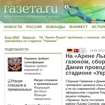
НОВОСТИ
РОССИЯ
КОМАНДЫ
ФАНФЕСТ
ИСТОР
Euro 2012
›
Новости
›
На "Арене Львов" проблемы с газоном, сб
тренировку на стадионе "Украина"
ПОДРОБНОСТИ
—
16.06.2012
На «Арене Ль
Украина требует
газоном, сбо
сатисфакции
Дании провод
Украина требует
извинений от
стадионе «Ук
телеканала...
Насри отказали
Сборным Германии и Дании
в премиальных
тренировки накануне игры 
Федерация
а не на современной «Аре
футбола
официальном стадионе Евр
Франции
решили поберечь.
заморозила...
«Украина» была построена 
районе Львова Снопков, р