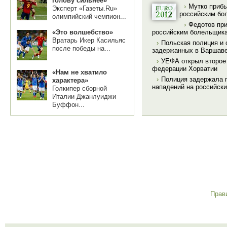
голову сильнее»
›
Мутко приб
Эксперт «Газеты.Ru»
российским бо
олимпийский чемпион...
›
Федотов пр
российским болельщика
«Это волшебство»
Вратарь Икер Касильяс
›
Польская полиция и 
после победы на...
задержанных в Варшав
›
УЕФА открыл второе
федерации Хорватии
«Нам не хватило
›
Полиция задержала 
характера»
нападений на российск
Голкипер сборной
Италии Джанлуиджи
Буффон...
Прав