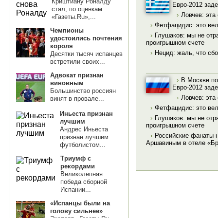
Криштиану Роналду
Евро-2012 зад
стал, по оценкам
›
Ловчев: эта
«Газеты.Ru»,...
›
Фетфацидис: это вел
Чемпионы
›
Глушаков: мы не от
удостоились почтения
проигрышном счете
короля
›
Нецид: жаль, что сб
Десятки тысяч испанцев
встретили своих...
Адвокат признан
›
В Москве по
виновным
Евро-2012 зад
Большинство россиян
›
Ловчев: эта
винят в провале...
›
Фетфацидис: это вел
Иньеста признан
›
Глушаков: мы не от
лучшим
проигрышном счете
Андрес Иньеста
›
Российские фанаты 
признан лучшим
Аршавиным в отеле «Б
футболистом...
Триумф с
рекордами
Великолепная
победа сборной
Испании...
«Испанцы были на
голову сильнее»