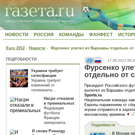
НОВОСТИ
РОССИЯ
КОМАНДЫ
ФАНФЕСТ
ИСТОР
Euro 2012
›
Новости
›
Фурсенко улетел из Варшавы отдельно от
ПОДРОБНОСТИ
—
17.06.2012 08:2
Фурсенко уле
Украина требует
отдельно от 
сатисфакции
Украина требует
извинений от
Президент Российского фу
телеканала...
вылетел из Варшавы отдел
Sports.ru
.
Насри отказали
Национальная команда зав
в премиальных
Европы поражением от сбор
Федерация
игроки отправятся в аэропо
футбола
московскому времени.
«
Франции
заморозила...
Подробности
И снова Роналду
›
В Москве по