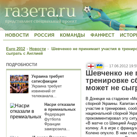
НОВОСТИ
РОССИЯ
КОМАНДЫ
ФАНФЕСТ
ИСТОР
Euro 2012
›
Новости
›
Шевченко не принимает участия в трениро
сыграть с Англией
ПОДРОБНОСТИ
—
17.06.2012 19:5
Шевченко не 
Украина требует
тренировке с
сатисфакции
может не сыг
Украина требует
извинений от
телеканала...
В Донецке на стадионе «М
сборной Украины. Капитан
Насри отказали
участие в тренировке, со
в премиальных
национальной сборной Укр
Федерация
прокомментировал эту сит
футбола
«В матче со Швецией Андр
Франции
колену. А в игре с францу
заморозила...
Колено опухло. В нем стал