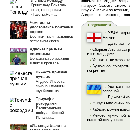
И снова Роналду
занимаются медики. Вчера 
Криштиану Роналду
нагрузок. Сказать, сможет 
стал, по оценкам
игру с Англией во вторник
«Газеты.Ru»,...
Андрея, что сможет», – за
Чемпионы
Подробности
удостоились почтения
короля
›
УЕФА откры
Десятки тысяч испанцев
Англии
встретили своих...
›
Далглиш: те
Адвокат признан
›
Сборная Англии сыгр
виновным
и шотландцами
Большинство россиян
›
Уолткотт: не хочу ст
винят в провале...
›
Бушманов: смотреть 
неприятно
Иньеста признан
лучшим
Андрес Иньеста
признан лучшим
›
Уолткотт: не
футболистом...
запасной
›
Бубнов: Анг
Триумф с
›
Жиру: было очень пр
рекордами
Великолепная
›
Кабайе: можем вздох
победа сборной
›
Мексес: нужно побла
Испании...
высочайшем уровне
«Испанцы были на